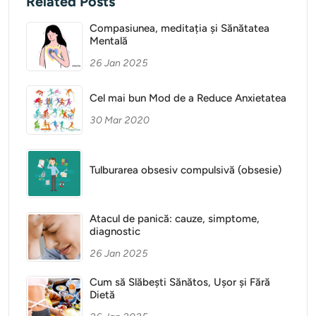
Related Posts
Compasiunea, meditația și Sănătatea
Mentală
26 Jan 2025
Cel mai bun Mod de a Reduce Anxietatea
30 Mar 2020
Tulburarea obsesiv compulsivă (obsesie)
Atacul de panică: cauze, simptome,
diagnostic
26 Jan 2025
Cum să Slăbești Sănătos, Ușor și Fără
Dietă