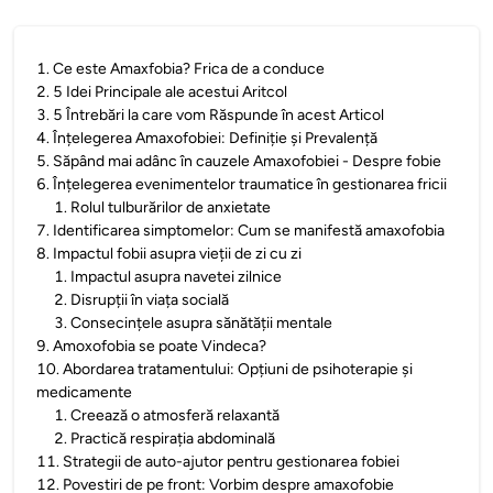
1
.
Ce este Amaxfobia? Frica de a conduce
2
.
5 Idei Principale ale acestui Aritcol
3
.
5 Întrebări la care vom Răspunde în acest Articol
4
.
Înțelegerea Amaxofobiei: Definiție și Prevalență
5
.
Săpând mai adânc în cauzele Amaxofobiei - Despre fobie
6
.
Înțelegerea evenimentelor traumatice în gestionarea fricii
1
.
Rolul tulburărilor de anxietate
7
.
Identificarea simptomelor: Cum se manifestă amaxofobia
8
.
Impactul fobii asupra vieții de zi cu zi
1
.
Impactul asupra navetei zilnice
2
.
Disrupții în viața socială
3
.
Consecințele asupra sănătății mentale
9
.
Amoxofobia se poate Vindeca?
10
.
Abordarea tratamentului: Opțiuni de psihoterapie și
medicamente
1
.
Creează o atmosferă relaxantă
2
.
Practică respirația abdominală
11
.
Strategii de auto-ajutor pentru gestionarea fobiei
12
.
Povestiri de pe front: Vorbim despre amaxofobie