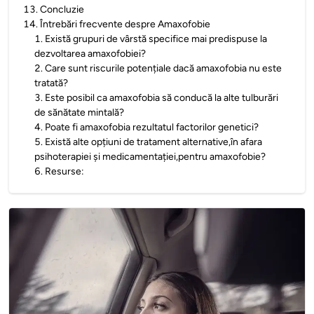
13
.
Concluzie
14
.
Întrebări frecvente despre Amaxofobie
1
.
Există grupuri de vârstă specifice mai predispuse la
dezvoltarea amaxofobiei?
2
.
Care sunt riscurile potențiale dacă amaxofobia nu este
tratată?
3
.
Este posibil ca amaxofobia să conducă la alte tulburări
de sănătate mintală?
4
.
Poate fi amaxofobia rezultatul factorilor genetici?
5
.
Există alte opțiuni de tratament alternative,în afara
psihoterapiei și medicamentației,pentru amaxofobie?
6
.
Resurse: