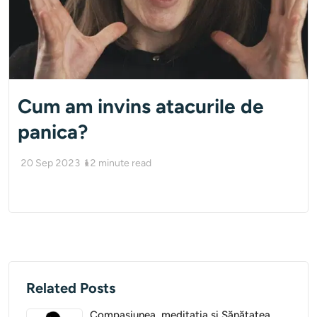
Cum am invins atacurile de
panica?
20 Sep 2023
12
minute read
Related Posts
Compasiunea, meditația și Sănătatea