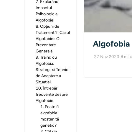
7
.
Explorând
Impactul
Psihologic al
Algofobiei
8
.
Opțiuni de
Tratament în Cazul
Algofobiei: O
Algofobia 
Prezentare
Generală
27 Nov 2023
9
min
9
.
Trăind cu
Algofobia:
Strategii și Tehnici
de Adaptare a
Situației.
10
.
Întrebări
frecvente despre
Algofobie
1
.
Poate fi
algofobia
moștenită
genetic?
2
.
Cât de