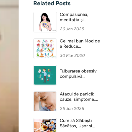
Related Posts
Compasiunea,
meditația și
Sănătatea Mentală
26 Jan 2025
Cel mai bun Mod de
a Reduce
Anxietatea
30 Mar 2020
Tulburarea obsesiv
compulsivă
(obsesie)
Atacul de panică:
cauze, simptome,
diagnostic
26 Jan 2025
Cum să Slăbești
Sănătos, Ușor și
Fără Dietă