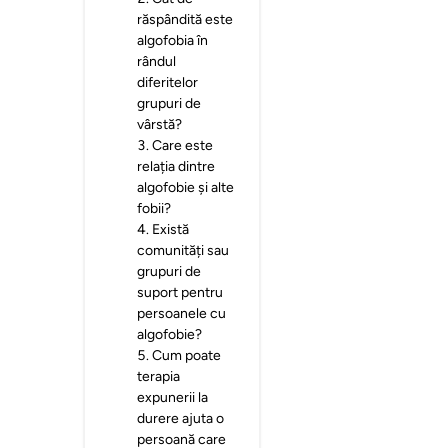
răspândită este
algofobia în
rândul
diferitelor
grupuri de
vârstă?
3
.
Care este
relația dintre
algofobie și alte
fobii?
4
.
Există
comunități sau
grupuri de
suport pentru
persoanele cu
algofobie?
5
.
Cum poate
terapia
expunerii la
durere ajuta o
persoană care