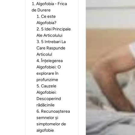
1
.
Algofobia - Frica
de Durere
1
.
Ce este
Algofobia?
2
.
5 Idei Principale
Ale Articolului
3
.
5 Intrebari La
Care Raspunde
Articolul
4
.
Înțelegerea
Algofobiei: O
explorare în
profunzime
5
.
Cauzele
Algofobiei:
Descoperind
rădăcinile
6
.
Recunoașterea
semnelor și
simptomelor de
algofobie