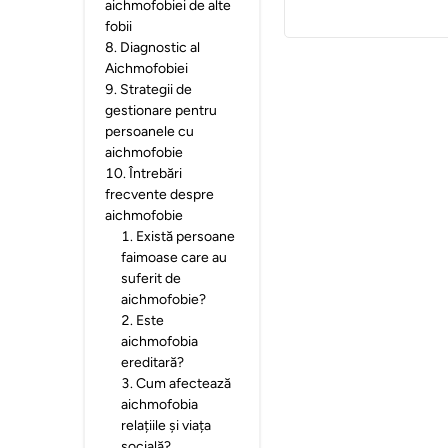
aichmofobiei de alte
fobii
8
.
Diagnostic al
Aichmofobiei
9
.
Strategii de
gestionare pentru
persoanele cu
aichmofobie
10
.
Întrebări
frecvente despre
aichmofobie
1
.
Există persoane
faimoase care au
suferit de
aichmofobie?
2
.
Este
aichmofobia
ereditară?
3
.
Cum afectează
aichmofobia
relațiile și viața
socială?