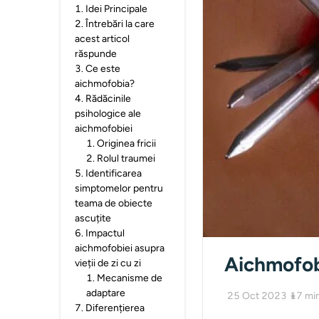
1
.
Idei Principale
2
.
Întrebări la care
acest articol
răspunde
3
.
Ce este
aichmofobia?
4
.
Rădăcinile
psihologice ale
aichmofobiei
1
.
Originea fricii
2
.
Rolul traumei
5
.
Identificarea
simptomelor pentru
teama de obiecte
ascuțite
6
.
Impactul
aichmofobiei asupra
Aichmofob
vieții de zi cu zi
1
.
Mecanisme de
adaptare
25 Oct 2023
17
mi
7
.
Diferențierea