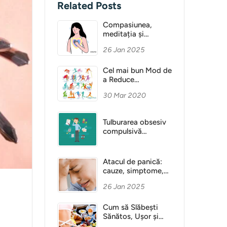
Related Posts
Compasiunea,
meditația și
Sănătatea Mentală
26 Jan 2025
Cel mai bun Mod de
a Reduce
Anxietatea
30 Mar 2020
Tulburarea obsesiv
compulsivă
(obsesie)
Atacul de panică:
cauze, simptome,
diagnostic
26 Jan 2025
Cum să Slăbești
Sănătos, Ușor și
Fără Dietă