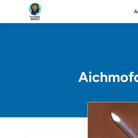
A
Aichmofo