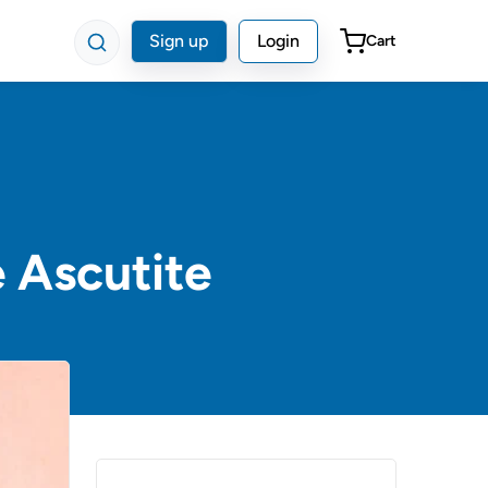
Sign up
Login
Cart
 Ascutite