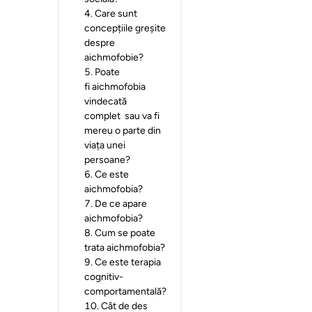
4
.
Care sunt
concepțiile greșite
despre
aichmofobie?
5
.
Poate
fi aichmofobia
vindecată
complet sau va fi
mereu o parte din
viața unei
persoane?
6
.
Ce este
aichmofobia?
7
.
De ce apare
aichmofobia?
8
.
Cum se poate
trata aichmofobia?
9
.
Ce este terapia
cognitiv-
comportamentală?
10
.
Cât de des