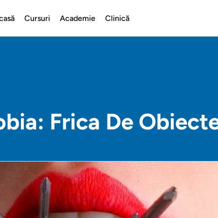
casă
Cursuri
Academie
Clinică
bia: Frica De Obiecte