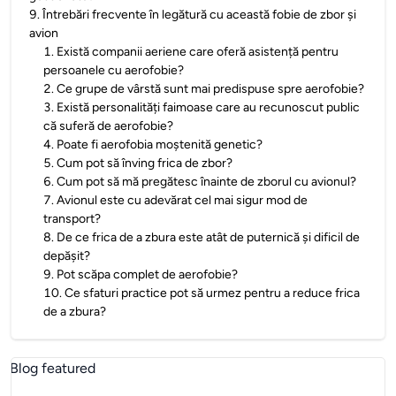
9
.
Întrebări frecvente în legătură cu această fobie de zbor și
avion
1
.
Există companii aeriene care oferă asistență pentru
persoanele cu aerofobie?
2
.
Ce grupe de vârstă sunt mai predispuse spre aerofobie?
3
.
Există personalități faimoase care au recunoscut public
că suferă de aerofobie?
4
.
Poate fi aerofobia moștenită genetic?
5
.
Cum pot să înving frica de zbor?
6
.
Cum pot să mă pregătesc înainte de zborul cu avionul?
7
.
Avionul este cu adevărat cel mai sigur mod de
transport?
8
.
De ce frica de a zbura este atât de puternică și dificil de
depășit?
9
.
Pot scăpa complet de aerofobie?
10
.
Ce sfaturi practice pot să urmez pentru a reduce frica
de a zbura?