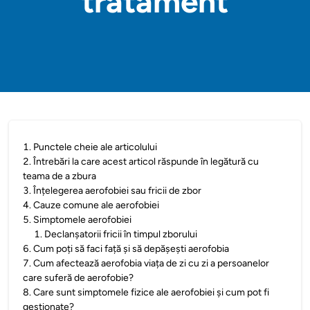
tratament
1
.
Punctele cheie ale articolului
2
.
Întrebări la care acest articol răspunde în legătură cu
teama de a zbura
3
.
Înțelegerea aerofobiei sau fricii de zbor
4
.
Cauze comune ale aerofobiei
5
.
Simptomele aerofobiei
1
.
Declanșatorii fricii în timpul zborului
6
.
Cum poți să faci față și să depășești aerofobia
7
.
Cum afectează aerofobia viața de zi cu zi a persoanelor
care suferă de aerofobie?
8
.
Care sunt simptomele fizice ale aerofobiei și cum pot fi
gestionate?