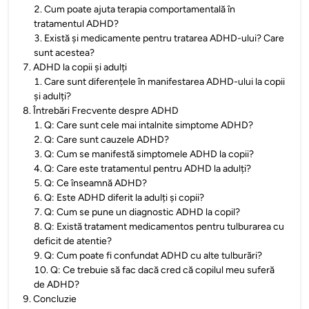
2
.
Cum poate ajuta terapia comportamentală în
tratamentul ADHD?
3
.
Există și medicamente pentru tratarea ADHD-ului? Care
sunt acestea?
7
.
ADHD la copii și adulți
1
.
Care sunt diferențele în manifestarea ADHD-ului la copii
și adulți?
8
.
Întrebări Frecvente despre ADHD
1
.
Q: Care sunt cele mai intalnite simptome ADHD?
2
.
Q: Care sunt cauzele ADHD?
3
.
Q: Cum se manifestă simptomele ADHD la copii?
4
.
Q: Care este tratamentul pentru ADHD la adulți?
5
.
Q: Ce înseamnă ADHD?
6
.
Q: Este ADHD diferit la adulți și copii?
7
.
Q: Cum se pune un diagnostic ADHD la copil?
8
.
Q: Există tratament medicamentos pentru tulburarea cu
deficit de atentie?
9
.
Q: Cum poate fi confundat ADHD cu alte tulburări?
10
.
Q: Ce trebuie să fac dacă cred că copilul meu suferă
de ADHD?
9
.
Concluzie