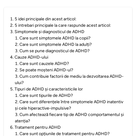
1
.
5 idei principale din acest articol:
2
.
5 intrebari principale la care raspunde acest articol:
3
.
Simptomele și diagnosticul de ADHD
1
.
Care sunt simptomele ADHD la copii?
2
.
Care sunt simptomele ADHD la adulți?
3
.
Cum se pune diagnosticul de ADHD?
4
.
Cauze ADHD-ului
1
.
Care sunt cauzele ADHD?
2
.
Se poate moșteni ADHD-ul?
3
.
Cum contribuie factorii de mediu la dezvoltarea ADHD-
ului?
5
.
Tipuri de ADHD și caracteristicile lor
1
.
Care sunt tipurile de ADHD?
2
.
Care sunt diferențele între simptomele ADHD inatentiv
și cele hiperactive-impulsive?
3
.
Cum afectează fiecare tip de ADHD comportamentul și
atenția?
6
.
Tratament pentru ADHD
1
.
Care sunt opțiunile de tratament pentru ADHD?