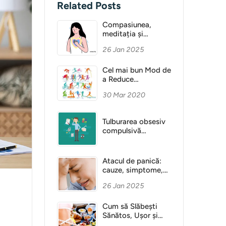
Related Posts
Compasiunea,
meditația și
Sănătatea Mentală
26 Jan 2025
Cel mai bun Mod de
a Reduce
Anxietatea
30 Mar 2020
Tulburarea obsesiv
compulsivă
(obsesie)
Atacul de panică:
cauze, simptome,
diagnostic
26 Jan 2025
Cum să Slăbești
Sănătos, Ușor și
Fără Dietă