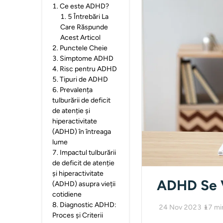
1
.
Ce este ADHD?
1
.
5 Întrebări La
Care Răspunde
Acest Articol
2
.
Punctele Cheie
3
.
Simptome ADHD
4
.
Risc pentru ADHD
5
.
Tipuri de ADHD
6
.
Prevalența
tulburării de deficit
de atenție și
hiperactivitate
(ADHD) în întreaga
lume
7
.
Impactul tulburării
de deficit de atenție
și hiperactivitate
ADHD Se 
(ADHD) asupra vieții
cotidiene
8
.
Diagnostic ADHD:
24 Nov 2023
17
mi
Proces și Criterii