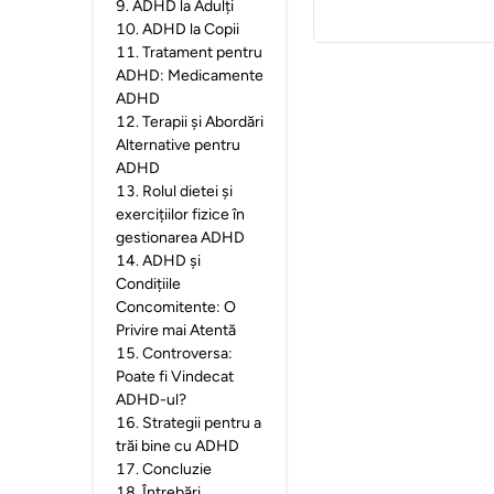
9
.
ADHD la Adulți
10
.
ADHD la Copii
11
.
Tratament pentru
ADHD: Medicamente
ADHD
12
.
Terapii și Abordări
Alternative pentru
ADHD
13
.
Rolul dietei și
exercițiilor fizice în
gestionarea ADHD
14
.
ADHD și
Condițiile
Concomitente: O
Privire mai Atentă
15
.
Controversa:
Poate fi Vindecat
ADHD-ul?
16
.
Strategii pentru a
trăi bine cu ADHD
17
.
Concluzie
18
.
Întrebări