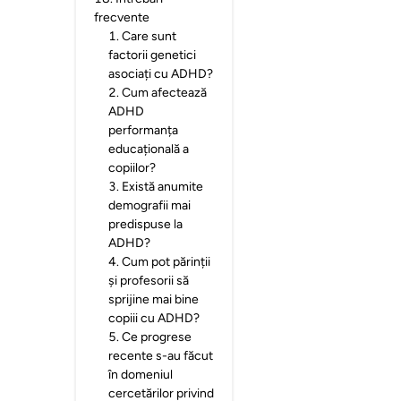
frecvente
1
.
Care sunt
factorii genetici
asociați cu ADHD?
2
.
Cum afectează
ADHD
performanța
educațională a
copiilor?
3
.
Există anumite
demografii mai
predispuse la
ADHD?
4
.
Cum pot părinții
și profesorii să
sprijine mai bine
copiii cu ADHD?
5
.
Ce progrese
recente s-au făcut
în domeniul
cercetărilor privind