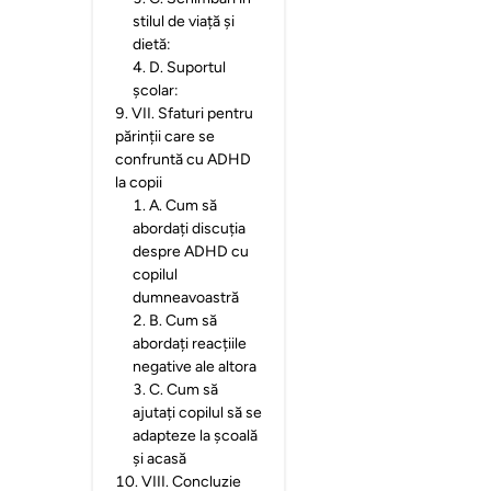
stilul de viață și
dietă:
4
.
D. Suportul
școlar:
9
.
VII. Sfaturi pentru
părinții care se
confruntă cu ADHD
la copii
1
.
A. Cum să
abordați discuția
despre ADHD cu
copilul
dumneavoastră
2
.
B. Cum să
abordați reacțiile
negative ale altora
3
.
C. Cum să
ajutați copilul să se
adapteze la școală
și acasă
10
.
VIII. Concluzie