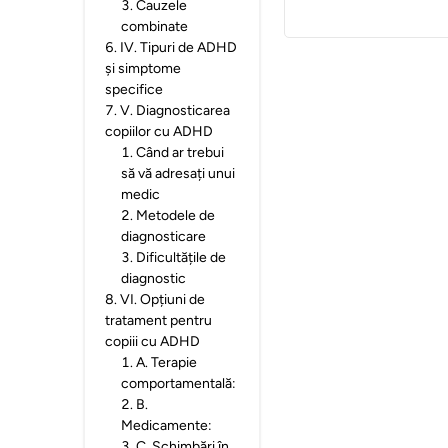
3
.
Cauzele
combinate
6
.
IV. Tipuri de ADHD
și simptome
specifice
7
.
V. Diagnosticarea
copiilor cu ADHD
1
.
Când ar trebui
să vă adresați unui
medic
2
.
Metodele de
diagnosticare
3
.
Dificultățile de
diagnostic
8
.
VI. Opțiuni de
tratament pentru
copiii cu ADHD
1
.
A. Terapie
comportamentală:
2
.
B.
Medicamente:
3
.
C. Schimbări în