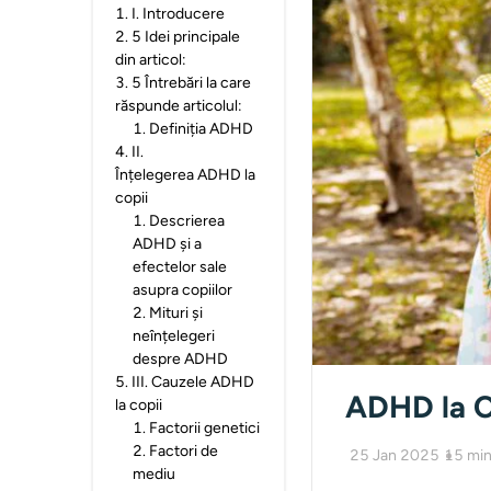
1
.
I. Introducere
2
.
5 Idei principale
din articol:
3
.
5 Întrebări la care
răspunde articolul:
1
.
Definiția ADHD
4
.
II.
Înțelegerea ADHD la
copii
1
.
Descrierea
ADHD și a
efectelor sale
asupra copiilor
2
.
Mituri și
neînțelegeri
despre ADHD
5
.
III. Cauzele ADHD
ADHD la C
la copii
1
.
Factorii genetici
2
.
Factori de
25 Jan 2025
15
min
mediu