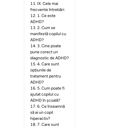
11
.
IX. Cele mai
frecvente întrebări:
12
.
1. Ce este
ADHD?
13
.
2. Cum se
manifestă copilul cu
ADHD?
14
.
3. Cine poate
pune corect un
diagnostic de ADHD?
15
.
4. Care sunt
opțiunile de
tratament pentru
ADHD?
16
.
5. Cum poate fi
ajutat copilul cu
ADHD în școală?
17
.
6. Ce înseamnă
să ai un copil
hiperactiv?
18
.
7. Care sunt