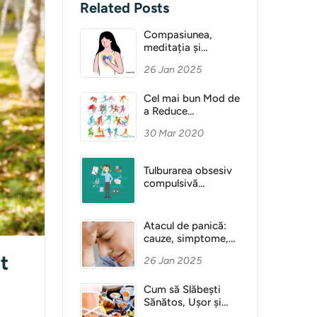
Related Posts
Compasiunea,
meditația și
Sănătatea Mentală
26 Jan 2025
Cel mai bun Mod de
a Reduce
Anxietatea
30 Mar 2020
Tulburarea obsesiv
compulsivă
(obsesie)
Atacul de panică:
cauze, simptome,
diagnostic
t
26 Jan 2025
Cum să Slăbești
Sănătos, Ușor și
Fără Dietă