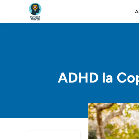
A
ADHD la Cop