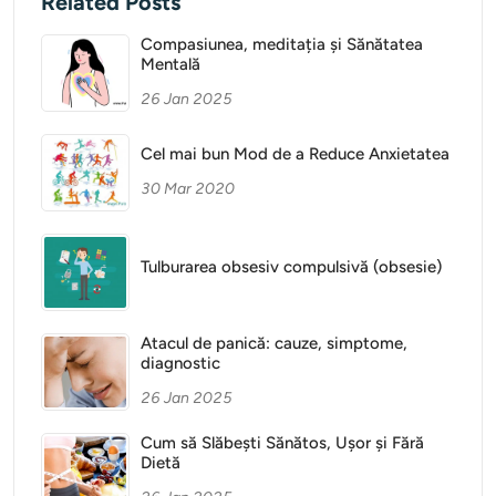
Related Posts
Compasiunea, meditația și Sănătatea
Mentală
26 Jan 2025
Cel mai bun Mod de a Reduce Anxietatea
30 Mar 2020
Tulburarea obsesiv compulsivă (obsesie)
Atacul de panică: cauze, simptome,
diagnostic
26 Jan 2025
Cum să Slăbești Sănătos, Ușor și Fără
Dietă