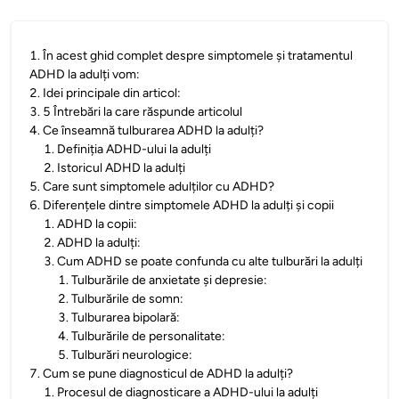
1
.
În acest ghid complet despre simptomele și tratamentul
ADHD la adulți vom:
2
.
Idei principale din articol:
3
.
5 Întrebări la care răspunde articolul
4
.
Ce înseamnă tulburarea ADHD la adulți?
1
.
Definiția ADHD-ului la adulți
2
.
Istoricul ADHD la adulți
5
.
Care sunt simptomele adulților cu ADHD?
6
.
Diferențele dintre simptomele ADHD la adulți și copii
1
.
ADHD la copii:
2
.
ADHD la adulți:
3
.
Cum ADHD se poate confunda cu alte tulburări la adulți
1
.
Tulburările de anxietate și depresie:
2
.
Tulburările de somn:
3
.
Tulburarea bipolară:
4
.
Tulburările de personalitate:
5
.
Tulburări neurologice:
7
.
Cum se pune diagnosticul de ADHD la adulți?
1
.
Procesul de diagnosticare a ADHD-ului la adulți