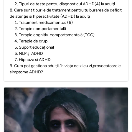
2
.
Tipuri de teste pentru diagnosticul ADHD(4) la adulți
8
.
Care sunt tipurile de tratament pentru tulburarea de deficit
de atenție și hiperactivitate (ADHD) la adulți
1
.
Tratament medicamentos (6)
2
.
Terapie comportamentală
3
.
Terapie cognitiv-comportamentală (TCC)
4
.
Terapie de grup
5
.
Suport educațional
6
.
NLP și ADHD
7
.
Hipnoza și ADHD
9
.
Cum pot gestiona adulții, în viața de zi cu zi,provocatoarele
simptome ADHD?