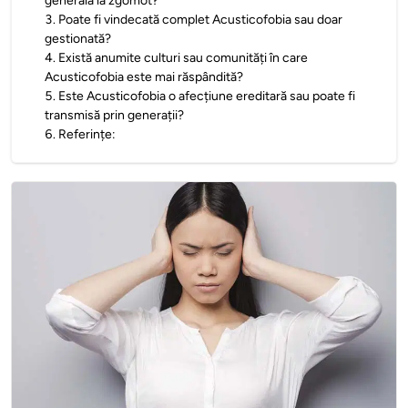
generală la zgomot?
3
.
Poate fi vindecată complet Acusticofobia sau doar
gestionată?
4
.
Există anumite culturi sau comunități în care
Acusticofobia este mai răspândită?
5
.
Este Acusticofobia o afecțiune ereditară sau poate fi
transmisă prin generații?
6
.
Referințe: