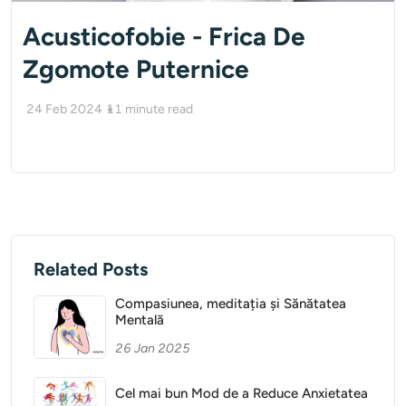
Acusticofobie - Frica De
Zgomote Puternice
24 Feb 2024
11
minute read
Related Posts
Compasiunea, meditația și Sănătatea
Mentală
26 Jan 2025
Cel mai bun Mod de a Reduce Anxietatea