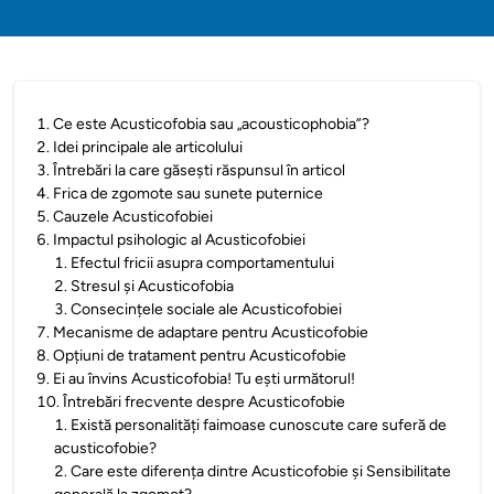
1
.
Ce este Acusticofobia sau „acousticophobia”?
2
.
Idei principale ale articolului
3
.
Întrebări la care găsești răspunsul în articol
4
.
Frica de zgomote sau sunete puternice
5
.
Cauzele Acusticofobiei
6
.
Impactul psihologic al Acusticofobiei
1
.
Efectul fricii asupra comportamentului
2
.
Stresul și Acusticofobia
3
.
Consecințele sociale ale Acusticofobiei
7
.
Mecanisme de adaptare pentru Acusticofobie
8
.
Opțiuni de tratament pentru Acusticofobie
9
.
Ei au învins Acusticofobia! Tu ești următorul!
10
.
Întrebări frecvente despre Acusticofobie
1
.
Există personalități faimoase cunoscute care suferă de
acusticofobie?
2
.
Care este diferența dintre Acusticofobie și Sensibilitate