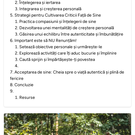
2
.
Înțelegerea și iertarea
3
.
Integrarea și creșterea personală
5
.
Strategii pentru Cultivarea Criticii Față de Sine
1
.
Practica compasiunii și înțelegerii de sine
2
.
Dezvoltarea unei mentalități de creștere personală
3
.
Găsirea unui echilibru între autenticitate și îmbunătățire
6
.
Important este să NU Renunțăm!
1
.
Setează obiective personale și urmărește-le
2
.
Explorează activități care îți aduc bucurie și împlinire
3
.
Caută sprijin și împărtășește-ți povestea
4
.
7
.
Acceptarea de sine: Cheia spre o viață autentică și plină de
fericire
8
.
Concluzie
9
.
1
.
Resurse