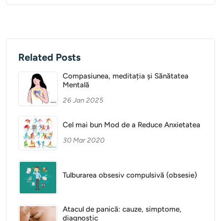
Related Posts
Compasiunea, meditația și Sănătatea
Mentală
26 Jan 2025
Cel mai bun Mod de a Reduce Anxietatea
30 Mar 2020
Tulburarea obsesiv compulsivă (obsesie)
Atacul de panică: cauze, simptome,
diagnostic