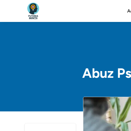
A
Abuz Ps