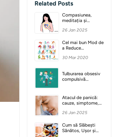
Related Posts
Compasiunea,
meditația și
Sănătatea Mentală
26 Jan 2025
Cel mai bun Mod de
a Reduce
Anxietatea
30 Mar 2020
Tulburarea obsesiv
compulsivă
(obsesie)
Atacul de panică:
cauze, simptome,
diagnostic
26 Jan 2025
Cum să Slăbești
Sănătos, Ușor și
Fără Dietă