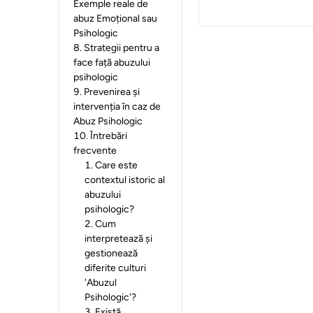
Exemple reale de
abuz Emoțional sau
Psihologic
8
.
Strategii pentru a
face față abuzului
psihologic
9
.
Prevenirea și
intervenția în caz de
Abuz Psihologic
10
.
Întrebări
frecvente
1
.
Care este
contextul istoric al
abuzului
psihologic?
2
.
Cum
interpretează și
gestionează
diferite culturi
'Abuzul
Psihologic'?
3
.
Există