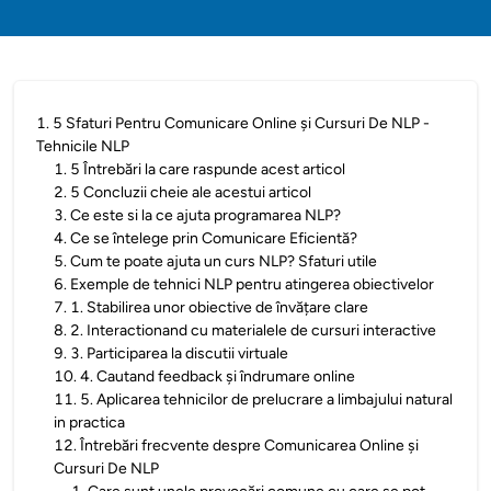
1
.
5 Sfaturi Pentru Comunicare Online și Cursuri De NLP -
Tehnicile NLP
1
.
5 Întrebări la care raspunde acest articol
2
.
5 Concluzii cheie ale acestui articol
3
.
Ce este si la ce ajuta programarea NLP?
4
.
Ce se întelege prin Comunicare Eficientă?
5
.
Cum te poate ajuta un curs NLP? Sfaturi utile
6
.
Exemple de tehnici NLP pentru atingerea obiectivelor
7
.
1. Stabilirea unor obiective de învățare clare
8
.
2. Interactionand cu materialele de cursuri interactive
9
.
3. Participarea la discutii virtuale
10
.
4. Cautand feedback și îndrumare online
11
.
5. Aplicarea tehnicilor de prelucrare a limbajului natural
in practica
12
.
Întrebări frecvente despre Comunicarea Online și
Cursuri De NLP