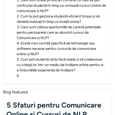
1
.
Care sunt unele provocări comune cu care se pot
confrunta studenții în timp ce urmează cursuri online de
comunicare și NLP?
2
.
Cum își pot gestiona studenții eficient timpul și să
rămână motivați în timp ce învață online?
3
.
Care sunt câteva oportunități de carieră potențiale
pentru persoanele care au absolvit cursuri de
Comunicare și NLP?
4
.
Există vreo cerință specifică de tehnologie sau
software necesar pentru cursurile de comunicare
online și NLP?
5
.
Cum pot studenții să își facă rețele și să colaboreze
cu colegii lor într-un mediu de învățare online pentru a-
și îmbunătăți experiența de învățare?
6
.
5 Sfaturi pentru Comunicare
Online si Cursuri de NLP