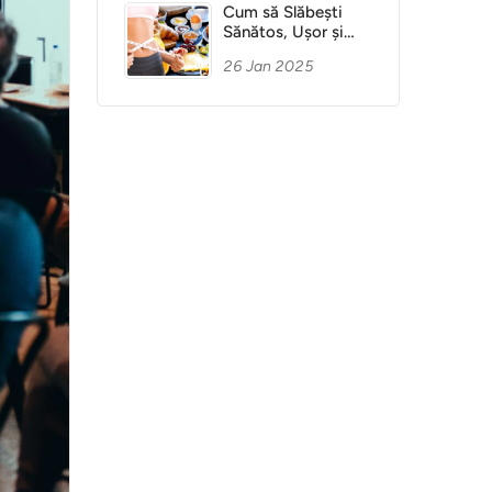
Cum să Slăbești
Sănătos, Ușor și
Fără Dietă
26 Jan 2025