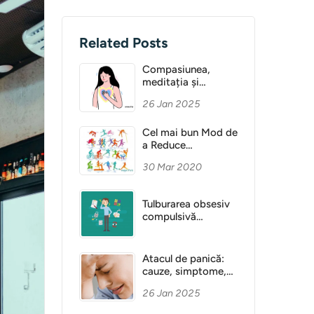
Related Posts
Compasiunea,
meditația și
Sănătatea Mentală
26 Jan 2025
Cel mai bun Mod de
a Reduce
Anxietatea
30 Mar 2020
Tulburarea obsesiv
compulsivă
(obsesie)
Atacul de panică:
cauze, simptome,
diagnostic
26 Jan 2025