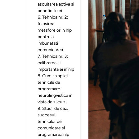
ascultarea activa si
beneficiile ei
6
.
Tehnica nr. 2:
folosirea
metaforelor in nlp
pentru a
imbunatati
comunicarea
7
.
Tehnica nr. 3:
calibrarea si
importanta ei in nlp
8
.
Cum sa aplici
tehnicile de
programare
neurolingvistica in
viata de zi cu zi
9
.
Studii de caz:
succesul
tehnicilor de
comunicare si
programarea nlp