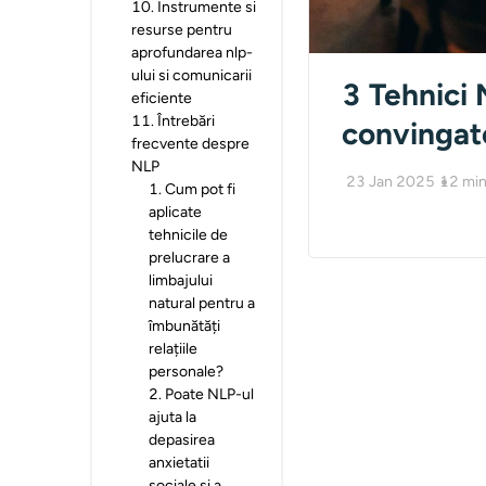
10
.
Instrumente si
resurse pentru
aprofundarea nlp-
ului si comunicarii
3 Tehnici
eficiente
11
.
Întrebări
convingat
frecvente despre
NLP
23 Jan 2025
12
min
1
.
Cum pot fi
aplicate
tehnicile de
prelucrare a
limbajului
natural pentru a
îmbunătăți
relațiile
personale?
2
.
Poate NLP-ul
ajuta la
depasirea
anxietatii
sociale si a