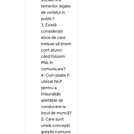
temerilor legate
de vorbitul in
public?
3
.
Există
considerații
etice de care
trebuie să ținem
cont atunci
când folosim
PNL în
comunicare?
4
.
Cum poate fi
utilizat NLP
pentru a
îmbunătăți
abilitățile de
conducere la
locul de muncă?
5
.
Care sunt
unele concepții
greșite comune