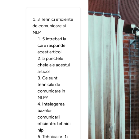
1
.
3 Tehnici eficiente
de comunicare si
NLP
1
.
5 intrebari la
care raspunde
acest articol
2
.
5 punctele
cheie ale acestui
articol
3
.
Ce sunt
tehnicile de
comunicare in
NLP?
4
.
Intelegerea
bazelor
comunicarii
eficiente: tehnici
nlp
5
.
Tehnica nr. 1: