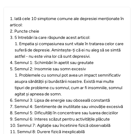
1
.
Iată cele 10 simptome comune ale depresiei menționate în
articol:
2
.
Puncte cheie
3
.
5 întrebări la care răspunde acest articol:
1
.
Empatia și compasiunea sunt vitale în tratarea celor care
suferă de depresie. Amintește-ți că ei nu aleg să se simtă
astfel - nu este vina lor că sunt depresivi.
4
.
Semnul 1: Schimbări în apetit sau greutate
5
.
Semnul 2: Insomnie sau somn excesiv
1
.
Problemele cu somnul pot avea un impact semnificativ
asupra sănătății și bunăstării noastre. Există mai multe
tipuri de probleme cu somnul, cum ar fi insomniile, somnul
agitat și apneea de somn.
6
.
Semnul 3: Lipsa de energie sau oboseală constantă
7
.
Semnul 4: Sentimente de inutilitate sau vinovăție excesivă
8
.
Semnul 5: Dificultăți în concentrare sau luarea deciziilor
9
.
Semnul 6: Interes scăzut pentru activitățile plăcute
10
.
Semnul 7: Agitație sau încetinire fizică observabilă
11
.
Semnul 8: Durere fizică inexplicabilă