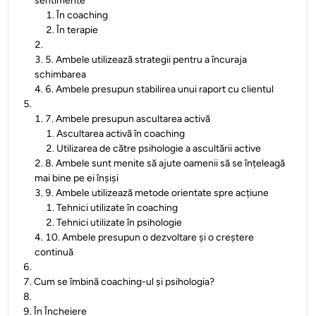
sentimente
1
.
În coaching
2
.
În terapie
2
.
3
.
5. Ambele utilizează strategii pentru a încuraja
schimbarea
4
.
6. Ambele presupun stabilirea unui raport cu clientul
5
.
1
.
7. Ambele presupun ascultarea activă
1
.
Ascultarea activă în coaching
2
.
Utilizarea de către psihologie a ascultării active
2
.
8. Ambele sunt menite să ajute oamenii să se înțeleagă
mai bine pe ei înșiși
3
.
9. Ambele utilizează metode orientate spre acțiune
1
.
Tehnici utilizate în coaching
2
.
Tehnici utilizate în psihologie
4
.
10. Ambele presupun o dezvoltare și o creștere
continuă
6
.
7
.
Cum se îmbină coaching-ul și psihologia?
8
.
9
.
În Încheiere