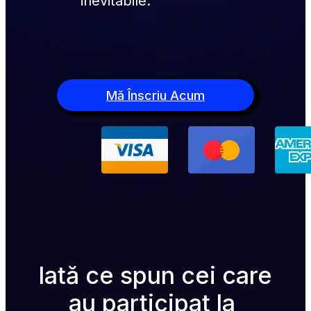
inevitabile.
Mă Înscriu Acum
Iată ce spun cei care 
au participat la 