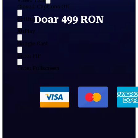
Video Title
Closed-Captions Off
oar 499 RON
D
Settings
AirPlay
Google Cast
Enter PiP
Enter Fullscreen