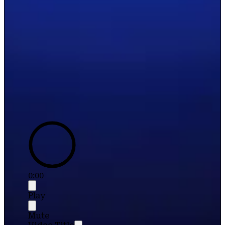
0:00
Play
Mute