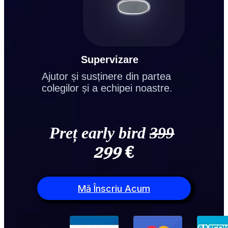
Supervizare
Ajutor și susținere din partea 
colegilor și a echipei noastre.
Preț early bird 
399
299
 €
Mă Înscriu Acum