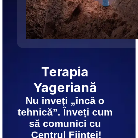
Terapia 
Yageriană
Nu înveți „încă o 
tehnică”. Înveți cum 
să comunici cu 
Centrul Ființei!