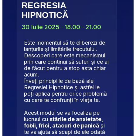
REGRESIA 
HIPNOTICĂ
30 Iulie 2025 - 18.00 - 21.00
Este momentul să te eliberezi de 
lanțurile și limitările trecutului. 
Descoperi care este mecanismul 
prin care continui să suferi și ce ai 
de făcut pentru a stop asta chiar 
acum.
Înveți principiile de bază ale 
Regresiei Hipnotice și astfel le 
poți aplica pentru orice problemă 
cu care te confrunți în viața ta.
Acest modul se va focaliza pe 
lucruul cu 
stările de anxietate, 
fobii, frici, atacuri de panică
 și 
te va ajuta să scapi de ele odată 