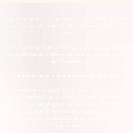
Copilul tău interior reprezintă toate acele experiențe din copilăria ta
care ți-au marcat și influențat viața, atât în mod pozitiv, cât și
negativ.
Aceste experiențe, în special cele negative, îți marchează întreaga
viață și rămân ca ramuri nedezvoltate ale unui copac care altfel ar fi
falnic și puternic.
Copilul interior se poate manifesta în diferite moduri:
Este copilul care și-a dorit să fie iubit, acceptat și înțeles. Și nu s-a
simțit așa întotdeauna, așa că a învățat să se teamă, să se protejeze,
să încerce în permanență să fie în siguranță. Adult fiind acum, acest
copil încă locuiește în tine și încă reacționează când nu se simte
iubit și acceptat. Reacționează la durere, la furie, anxietate,
îngrijorare, stres.