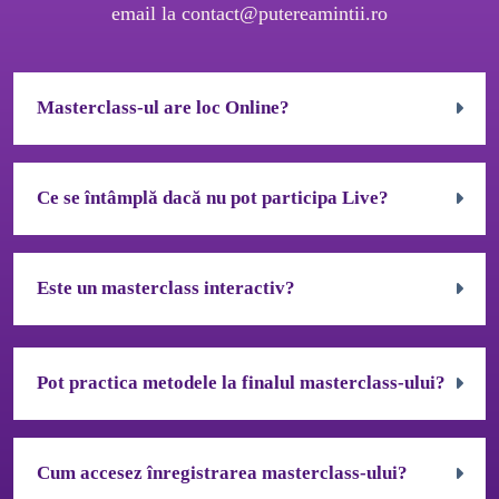
email la 
contact@putereamintii.ro
Masterclass-ul are loc Online?
Accordion body 0
Ce se întâmplă dacă nu pot participa Live?
Accordion body 1
Este un masterclass interactiv?
Accordion body 2
Pot practica metodele la finalul masterclass-ului?
Accordion body 0
Cum accesez înregistrarea masterclass-ului?