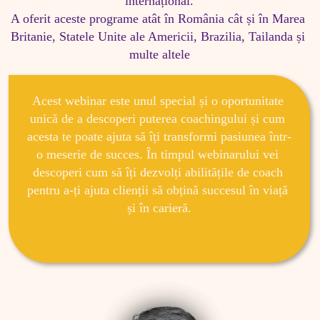
internațional.

A oferit aceste programe atât în România cât și în Marea 
Britanie, Statele Unite ale Americii, Brazilia, Tailanda și 
multe altele
Acest webinar este unul special și o oportunitate 
unică de a descoperi puterea coachingului și cum 
acesta te poate ajuta să îți transformi pasiunea într-
o meserie de succes. În timpul webinarului vei 
descoperi cum să îți dezvolți abilitățile de coach 
pentru a-ți ajuta clienții să obțină succesul în viață 
și în carieră.