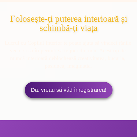
Folosește-ți puterea interioară și
schimbă-ți viața
Lucrul cu Copilul Interior te poate ajuta să vindeci rănile 
vechi și să îți permiți să te joci din nou. Acest tip de 
muncă interioară deblochează creativitatea, bucuria, 
pasiunea, imaginația.
Da, vreau să văd înregistrarea!