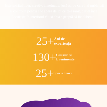
Este spiritul liber, creativ, imaginativ, jucăuș, pe care l-ai îmblânzit
și controlat pentru a te apăra de tot ce te-a rănit, dar el încă
locuiește în interiorul tău și abia așteaptă să fie eliberat.
25+
Ani de
experiență
130+
Cursuri și
Evenimente
25+
Specializări