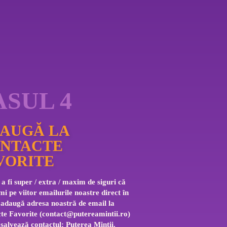
ASUL 4
AUGĂ LA
NTACTE
VORITE
a fi super / extra / maxim de siguri că 
mi pe viitor emailurile noastre direct în 
 adaugă adresa noastră de email la 
te Favorite (
contact@putereamintii.ro
) 
 salvează contactul: Puterea Mintii.