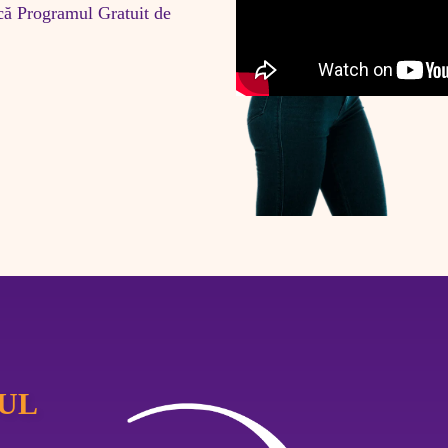
ă Programul Gratuit de 
UL