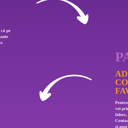
 că pe 
tante 
r.
P
AD
CO
FA
Pentru 
vei pri
Inbox,
Contac
și apoi