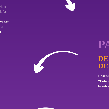
is-o 
e la 
 
AM sau 
îl 
l.
P
DE
DE
Deschid
“Felici
la adre