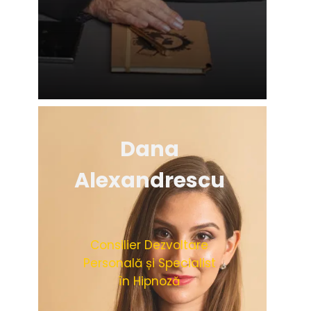
Dana
Alexandrescu
Consilier Dezvoltare
Personală și Specialist
în Hipnoză