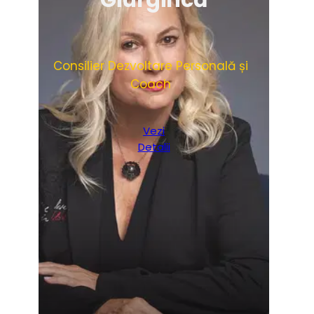
Giurgincă
Consilier Dezvoltare Personală și
Coach
Vezi
Detalii