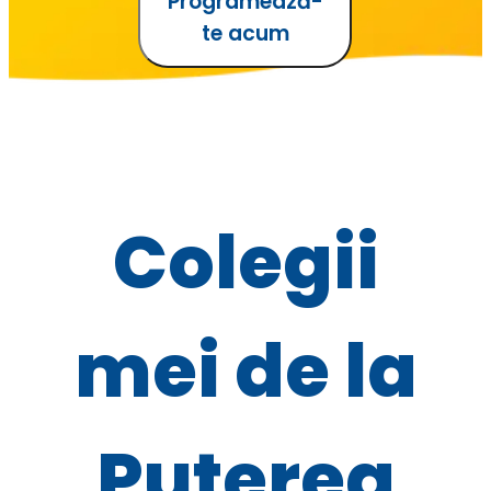
Programează-
te acum
Colegii
mei de la
Puterea