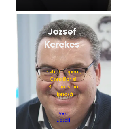
Jozsef
Kerekes
Psihoterapeut,
Consilier și
Specialist în
Hipnoză
Vezi
Detalii