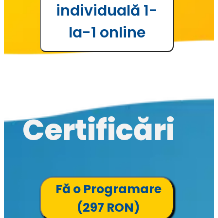
individuală 1-
la-1 online
Certificări
Fă o Programare
(297 RON)