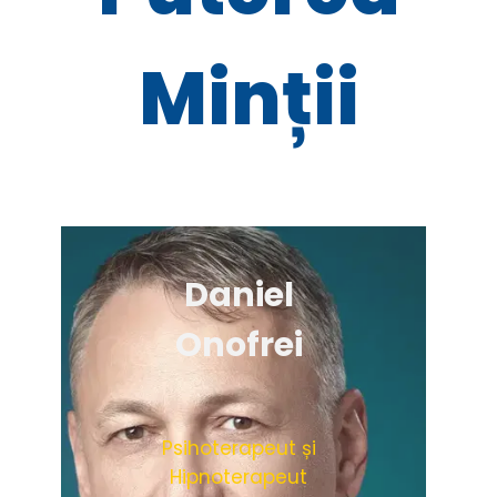
Minții
Daniel
Onofrei
Psihoterapeut și
Hipnoterapeut