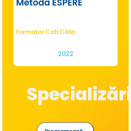
Metoda ESPERE
Formator Cati Călin
2022
Specializăr