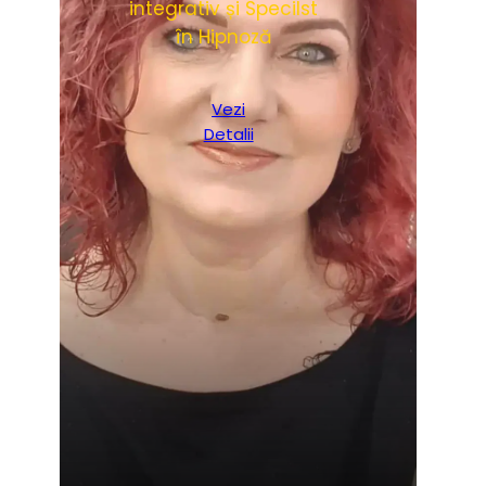
integrativ și Specilst
în Hipnoză
Vezi
Detalii