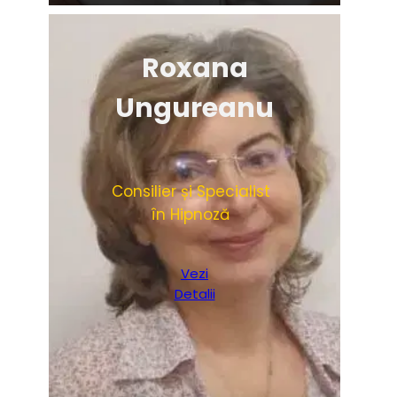
Roxana
Ungureanu
Consilier și Specialist
în Hipnoză
Vezi
Detalii