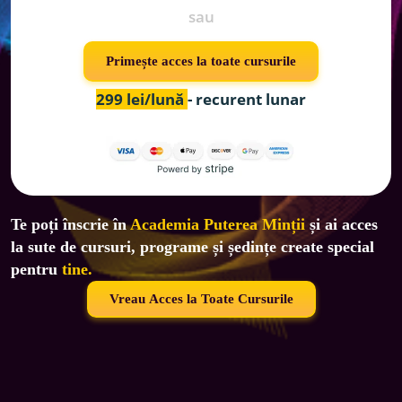
sau
Primește acces la toate cursurile
299 lei/lună 
- recurent lunar
Te poți înscrie în 
Academia Puterea Minții
 și ai acces 
la sute de cursuri, programe și ședințe create special 
pentru 
tine.
Vreau Acces la Toate Cursurile