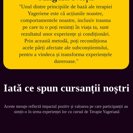
"Unul dintre principiile de bază ale terapiei 
Yageriene este că acțiunile noastre, 
comportamentele noastre, inclusiv trauma 
pe care tu o poți resimți în viața ta, sunt 
rezultatul unor experiențe și condiționări. 
Prin această metodă, poți recondiționa 
acele părți afectate ale subconștientului, 
pentru a vindeca și transforma experiențele 
dureroase."
Iată ce spun cursanții noștri
Aceste mesaje reflectă impactul pozitiv și valoarea pe care participanții au 
simțit-o în urma experienței lor cu cursul de Terapie Yageriană