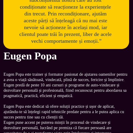
subconștientul nostru care au fost 
condiționate să reacționeze la experiențele 
din trecut. Prin recondiționare, ajutăm 
aceste părți să înțeleagă că nu mai este 
nevoie să acționeze în același mod, iar 
clientul poate trăi în prezent, liber de acele 
vechi comportamente și emoții.”
Eugen Popa
Eugen Popa este trainer și formator pasionat de ajutarea oamenilor pentru 
a avea o viață sănătoasă, vindecată, plină de succes, fericire și împlinire.

Eugen predă de peste 10 ani cursuri și programe de auto-vindecare și 
dezvoltare personală și profesională, fiind recunoscut pentru abordarea sa 
pragmatică, practică, eficient și empatică.
Eugen Popa este dedicat să ofere soluții practice și ușor de aplicat, 
ajutându-te să înțelegi rapid tehnicile predate pentru a le putea aplica cu 
succes pentru tine sau cu clienții tăi.
Eugen pune accent pe puterea minții în procesul de vindecare și 
dezvoltare personală, lucrând pe premiza că fiecare persoană are 