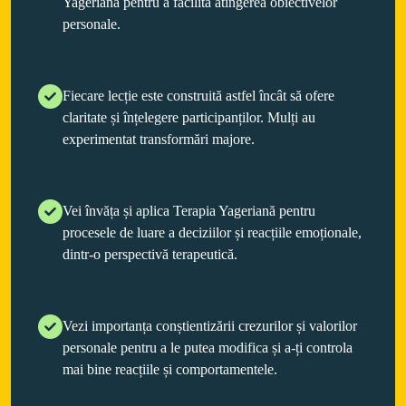
Yageriană pentru a facilita atingerea obiectivelor
personale.
Fiecare lecție este construită astfel încât să ofere
claritate și înțelegere participanților. Mulți au
experimentat transformări majore.
Vei învăța și aplica Terapia Yageriană pentru
procesele de luare a deciziilor și reacțiile emoționale,
dintr-o perspectivă terapeutică.
Vezi importanța conștientizării crezurilor și valorilor
personale pentru a le putea modifica și a-ți controla
mai bine reacțiile și comportamentele.