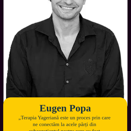
Eugen Popa
„Terapia Yageriană este un proces prin care 
ne conectăm la acele părți din 