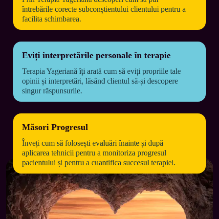
întrebările corecte subconștientului clientului pentru a 
facilita schimbarea.
Eviți interpretările personale în terapie
Terapia Yageriană îți arată cum să eviți propriile tale 
opinii și interpretări, lăsând clientul să-și descopere 
singur răspunsurile.
Măsori Progresul
Înveți cum să folosești evaluări înainte și după 
aplicarea tehnicii pentru a monitoriza progresul 
pacientului și pentru a cuantifica succesul terapiei.