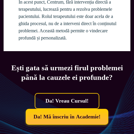
În acest punct, Centrum, fără intervenția directă a 
terapeutului, lucrează pentru a rezolva problemele 
pacientului. Rolul terapeutului este doar acela de a 
ghida procesul, nu de a interveni direct în conținutul 
problemei. Această metodă permite o vindecare 
profundă și personalizată.
Ești gata să urmezi firul problemei
până la cauzele ei profunde?
Da! Vreau Cursul!
Da! Mă înscriu în Academie!