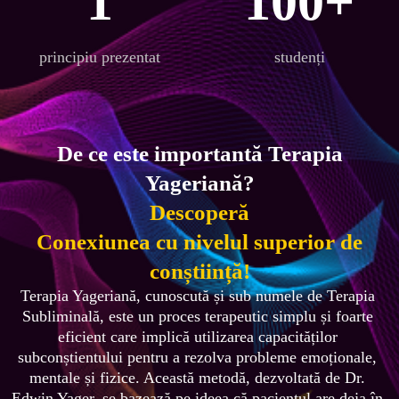
1
100+
principiu prezentat
studenți
De ce este importantă Terapia
Yageriană?
Descoperă
Conexiunea cu nivelul superior de
conștiință!
Terapia Yageriană, cunoscută și sub numele de Terapia 
Subliminală, este un proces terapeutic simplu și foarte 
eficient care implică utilizarea capacităților 
subconștientului pentru a rezolva probleme emoționale, 
mentale și fizice. Această metodă, dezvoltată de Dr. 
Edwin Yager, se bazează pe ideea că pacientul are deja în 