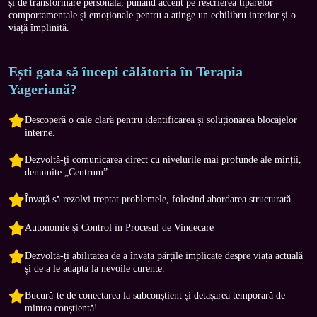
și de transformare personală, punând accent pe rescrierea tiparelor 
comportamentale și emoționale pentru a atinge un echilibru interior și o 
viață împlinită.
Ești gata să începi călătoria în Terapia
Yageriană?
Descoperă o cale clară pentru identificarea și soluționarea blocajelor
interne.
Dezvoltă-ți comunicarea direct cu nivelurile mai profunde ale minții,
denumite „Centrum”.
Învață să rezolvi treptat problemele, folosind abordarea structurată.
Autonomie și Control în Procesul de Vindecare
Dezvoltă-ți abilitatea de a învăța părțile implicate despre viața actuală
și de a le adapta la nevoile curente.
Bucură-te de conectarea la subconștient și detașarea temporară de
mintea conștientă!