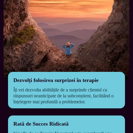
Dezvolți folosirea surprizei în terapie
Îți vei dezvolta abilitățile de a surprinde clientul cu 
răspunsuri neanticipate de la subconștient, facilitând o 
înțelegere mai profundă a problemelor.
Rată de Succes Ridicată