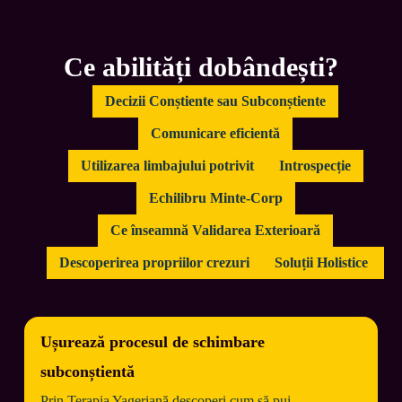
Ce abilități dobândești?
Decizii Conștiente sau Subconștiente
Comunicare eficientă
Utilizarea limbajului potrivit
Introspecție
Echilibru Minte-Corp
Ce înseamnă Validarea Exterioară
Descoperirea propriilor crezuri
Soluții Holistice 
Ușurează procesul de schimbare
subconștientă
Prin Terapia Yageriană descoperi cum să pui 