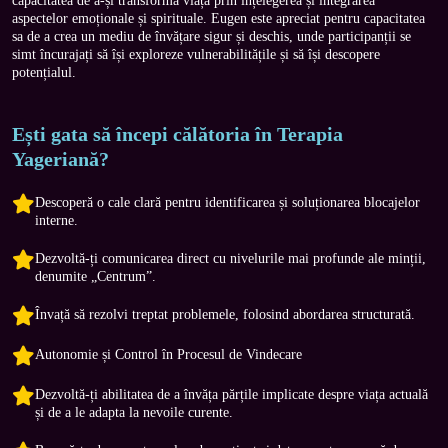
capacitatea de a-și transforma viața prin înțelegerea și integrarea 
aspectelor emoționale și spirituale. Eugen este apreciat pentru capacitatea 
sa de a crea un mediu de învățare sigur și deschis, unde participanții se 
simt încurajați să își exploreze vulnerabilitățile și să își descopere 
potențialul.
Ești gata să începi călătoria în Terapia
Yageriană?
Descoperă o cale clară pentru identificarea și soluționarea blocajelor
interne.
Dezvoltă-ți comunicarea direct cu nivelurile mai profunde ale minții,
denumite „Centrum”.
Învață să rezolvi treptat problemele, folosind abordarea structurată.
Autonomie și Control în Procesul de Vindecare
Dezvoltă-ți abilitatea de a învăța părțile implicate despre viața actuală
și de a le adapta la nevoile curente.