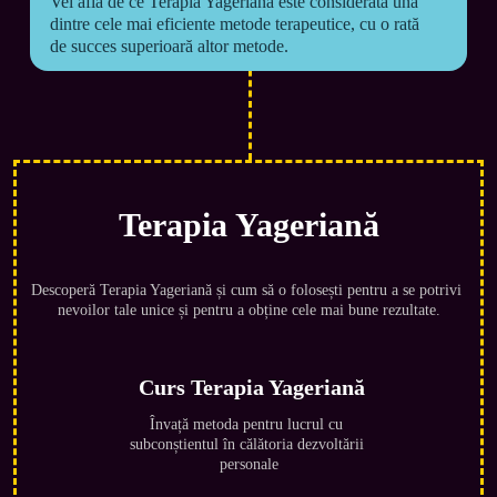
Vei afla de ce Terapia Yageriană este considerată una 
dintre cele mai eficiente metode terapeutice, cu o rată 
de succes superioară altor metode.
Terapia Yageriană
Descoperă Terapia Yageriană și cum să o folosești pentru a se potrivi 
nevoilor tale unice și pentru a obține cele mai bune rezultate.
Curs Terapia Yageriană
Învață metoda pentru lucrul cu 
subconștientul în călătoria dezvoltării 
personale