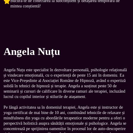
Bucură-te de conectarea la subconștient și detașarea temporară de
mintea conștientă!
Angela Nuțu
Angela Nuțu este specialist în dezvoltare personală, psihologie relațională 
și vindecare emoțională, cu o experiență de peste 15 ani în domeniu. Ea 
este Vice-Președinte al Asociației Române de Hipnoză, având o expertiză 
solidă în tehnici de hipnoză și terapie. Angela a susținut peste 50 de 
seminarii și cursuri de calificare în diverse ramuri ale terapiei, incluzând 
lucrul cu copilul interior și stilurile de atașament.

Pe lângă activitatea sa în domeniul terapiei, Angela este și instructor de 
yoga certificat de mai bine de 10 ani, combinând tehnicile de relaxare și 
mindfulness din yoga cu abordările terapeutice moderne pentru a oferi o 
perspectivă holistică asupra sănătății emoționale și psihologice. Angela se 
concentrează pe sprijinirea oamenilor în procesul lor de auto-descoperire 