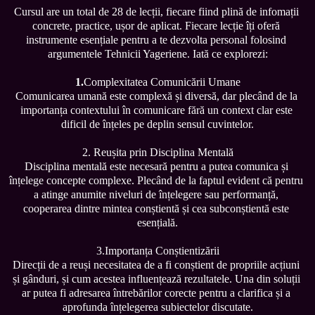
Cursul are un total de 28 de lecții, fiecare fiind plină de infomații 
concrete, practice, ușor de aplicat. Fiecare lecție îți oferă 
instrumente esențiale pentru a te dezvolta personal folosind 
argumentele Tehnicii Yageriene. Iată ce explorezi:

1.
Complexitatea Comunicării Umane

Comunicarea umană este complexă și diversă, dar plecând de la 
importanța contextului în comunicare fără un context clar este 
2. Reușita prin Disciplina Mentală

Disciplina mentală este necesară pentru a putea comunica și 
înțelege concepte complexe. Plecând de la faptul evident că pentru 
a atinge anumite niveluri de înțelegere sau performanță, 
cooperarea dintre mintea conștientă și cea subconștientă este 
3.Importanța Conștientizării

Direcții de a reuși necesitatea de a fi conștient de propriile acțiuni 
și gânduri, și cum acestea influențează rezultatele. Una din soluții 
ar putea fi adresarea întrebărilor corecte pentru a clarifica și a 