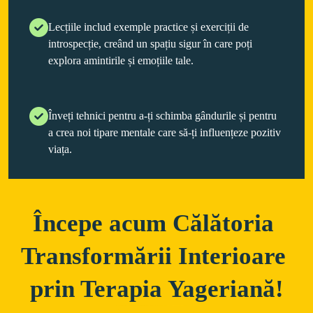
Lecțiile includ exemple practice și exerciții de
introspecție, creând un spațiu sigur în care poți
explora amintirile și emoțiile tale.
Înveți tehnici pentru a-ți schimba gândurile și pentru
a crea noi tipare mentale care să-ți influențeze pozitiv
viața.
Începe acum Călătoria 
Transformării Interioare 
prin Terapia Yageriană!