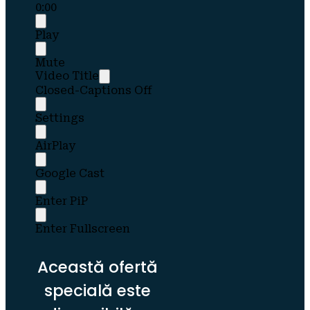
0:00
Play
Mute
Video Title
Closed-Captions Off
Settings
AirPlay
Google Cast
Enter PiP
Enter Fullscreen
Această ofertă 
specială este 