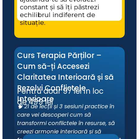
constant și să îți păstrezi 
echilibrul indiferent de 
situație.
Curs Terapia Părților – 
Cum să-ți Accesezi 
Claritatea Interioară și să 
Rezolvi Conflictele 
Pentru doar 97 lei în loc 
Interioare
de 499 lei
🧠 21 de lecții și 3 sesiuni practice în 
care vei descoperi cum să 
transformi conflictele în resurse, să 
creezi armonie interioară și să 