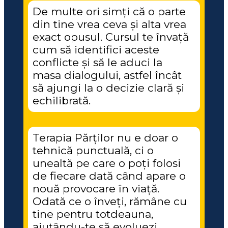
De multe ori simți că o parte 
din tine vrea ceva și alta vrea 
exact opusul. Cursul te învață 
cum să identifici aceste 
conflicte și să le aduci la 
masa dialogului, astfel încât 
să ajungi la o decizie clară și 
echilibrată.
Terapia Părților nu e doar o 
tehnică punctuală, ci o 
unealtă pe care o poți folosi 
de fiecare dată când apare o 
nouă provocare în viață. 
Odată ce o înveți, rămâne cu 
tine pentru totdeauna, 
ajutându-te să evoluezi 