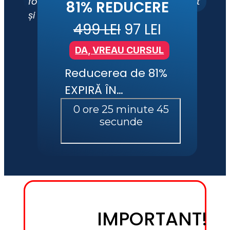
folosești tehnica atât pentru tine, cât 
81% REDUCERE
și în lucrul cu alții.
499 LEI
 97 LEI
DA, VREAU CURSUL
Reducerea de 81% 
EXPIRĂ ÎN…
IMPORTANT!