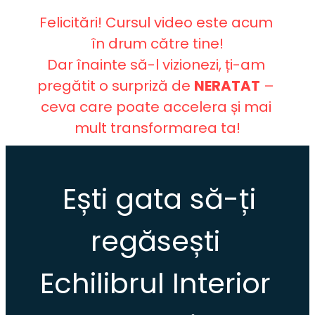
Felicitări! Cursul video este acum 
în drum către tine!
Dar înainte să-l vizionezi, ți-am 
pregătit o surpriză de 
NERATAT
 – 
ceva care poate accelera și mai 
mult transformarea ta!
 Ești gat
a
 să-ți 
regăsești 
Echilibrul Interior 