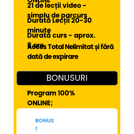
ONLINE
21 de lecții video - 
simplu de parcurs
Durată Lecții 20-30 
minute
Durată curs - aprox. 
8 ore
Acces Total Nelimitat și fără 
dată de expirare
BONUSURI
Program 100% 
ONLINE;
BONUS
1