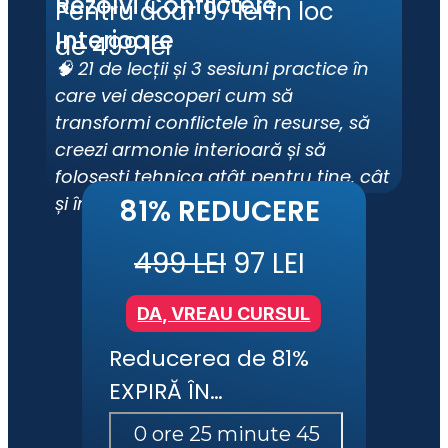
Rezolvi Conflictele 
Pentru doar 97 lei în loc 
Interioare
de 499 lei
🧠 21 de lecții și 3 sesiuni practice în 
care vei descoperi cum să 
transformi conflictele în resurse, să 
creezi armonie interioară și să 
folosești tehnica atât pentru tine, cât 
și în lucrul cu alții.
81% REDUCERE
499 LEI
 97 LEI
DA, VREAU CURSUL
Reducerea de 81% 
EXPIRĂ ÎN…