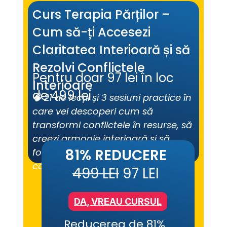
Curs Terapia Părților – 
Cum să-ți Accesezi 
Claritatea Interioară și să 
Rezolvi Conflictele 
Pentru doar 97 lei în loc 
Interioare
de 499 lei
🧠 21 de lecții și 3 sesiuni practice în 
care vei descoperi cum să 
transformi conflictele în resurse, să 
creezi armonie interioară și să 
81% REDUCERE
folosești tehnica atât pentru tine, 
cât și în lucrul cu alții.
499 LEI
 97 LEI
DA, VREAU CURSUL
Reducerea de 81% 