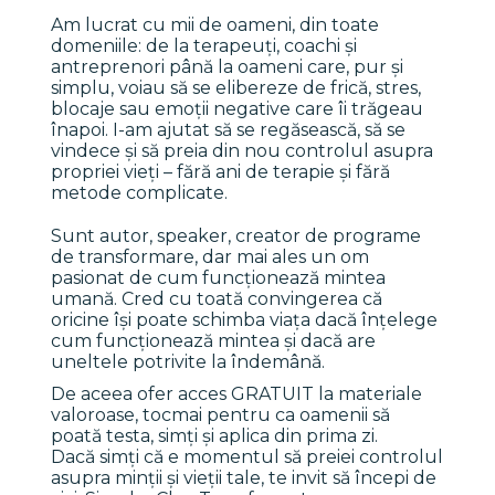
Am lucrat cu mii de oameni, din toate 
domeniile: de la terapeuți, coachi și 
antreprenori până la oameni care, pur și 
simplu, voiau să se elibereze de frică, stres, 
blocaje sau emoții negative care îi trăgeau 
înapoi. I-am ajutat să se regăsească, să se 
vindece și să preia din nou controlul asupra 
propriei vieți – fără ani de terapie și fără 
metode complicate.
Sunt autor, speaker, creator de programe 
de transformare, dar mai ales un om 
pasionat de cum funcționează mintea 
umană. Cred cu toată convingerea că 
oricine își poate schimba viața dacă înțelege 
cum funcționează mintea și dacă are 
uneltele potrivite la îndemână. 
De aceea ofer acces GRATUIT la materiale 
valoroase, tocmai pentru ca oamenii să 
poată testa, simți și aplica din prima zi.
Dacă simți că e momentul să preiei controlul 
asupra minții și vieții tale, te invit să începi de 