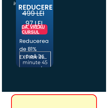
în lucrul cu alții.
REDUCERE
499 LEI
97 LEI
DA, VREAU
CURSUL
Reducerea 
de 81% 
EXPIRĂ ÎN…