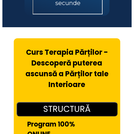
Curs Terapia Părților -
Descoperă puterea
ascunsă a Părților tale
Interioare
STRUCTURĂ
Program 100% 