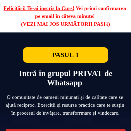
Felicitări! Te-ai înscris la Curs!
 Vei primi confirmarea 
pe email în câteva minute! 
PASUL 1
Intră în grupul PRIVAT de
Whatsapp
O comunitate de oameni minunați și de calitate care se 
ajută reciproc. Exerciții și resurse practice care te susțin 
în procesul de învățare, transforrmare și vindecare.