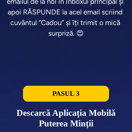
emailul de la noi în Inboxul principal și 
apoi RĂSPUNDE la acel email scriind 
cuvântul “Cadou” și îți trimit o mică 
surpriză. 😍
PASUL 3
Descarcă Aplicația Mobilă
Puterea Minții