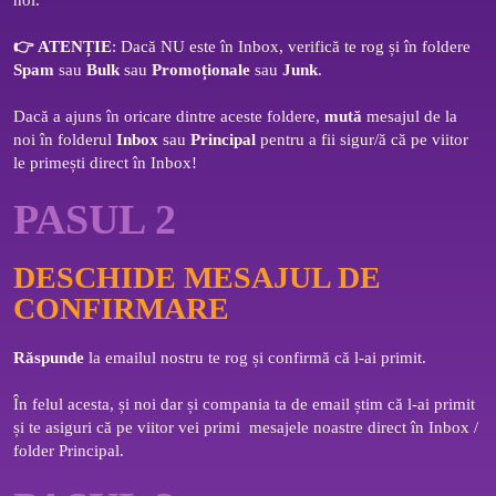
noi. 
👉 
ATENȚIE
: Dacă NU este în Inbox, verifică te rog și în foldere 
Spam
 sau 
Bulk
 sau 
Promoționale
 sau 
Junk
. 
Dacă a ajuns în oricare dintre aceste foldere, 
mută
 mesajul de la 
noi în folderul 
Inbox
 sau 
Principal
 pentru a fii sigur/ă că pe viitor 
le primești direct în Inbox!
PASUL 2
DESCHIDE MESAJUL DE
CONFIRMARE
Răspunde
 la emailul nostru te rog și confirmă că l-ai primit. 
În felul acesta, și noi dar și compania ta de email știm că l-ai primit 
și te asiguri că pe viitor vei primi  mesajele noastre direct în Inbox / 
folder Principal.