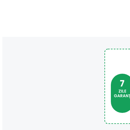
7
ZILE
GARANȚ