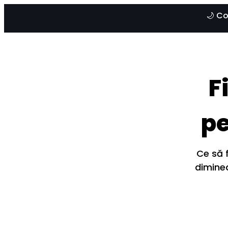
🌙 Co
F
pe
Ce să f
diminea