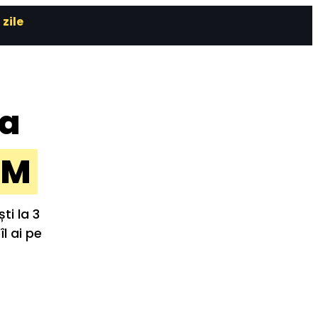
 zile
a 
AM 
i la 3 
l ai pe 