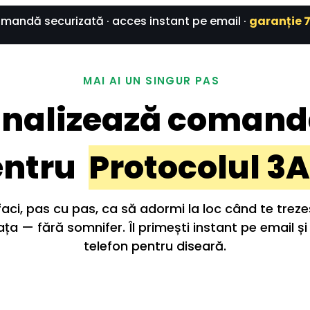
mandă securizată · acces instant pe email · 
garanție 7
 MAI AI UN SINGUR PAS 
inalizează comand
ntru  
Protocolul 3
aci, pas cu pas, ca să adormi la loc când te trezeșt
ța — fără somnifer. Îl primești instant pe email și î
telefon pentru diseară.