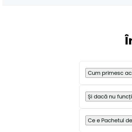
Î
Cum primesc ac
Și dacă nu func
Ce e Pachetul d