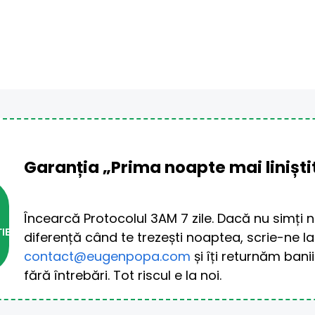
Garanția „Prima noapte mai liniști
Încearcă Protocolul 3AM 7 zile. Dacă nu simți ni
IE
diferență 
contact@eugenpopa.com
 și îți returnăm banii
fără întrebări. Tot riscul e la noi.