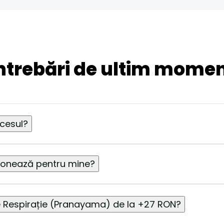
ntrebări de ultim mome
cesul?
ționează pentru mine?
e Respirație (Pranayama) de la +27 RON?