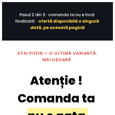
Pasul 2 din 3 · comanda ta nu e încă 
finalizată  ·
 ofertă disponibilă o singură 
dată, pe această pagină
 STAI PUȚIN — O ULTIMĂ VARIANTĂ, 
MAI UȘOARĂ 
Atenție ! 
Comanda ta 