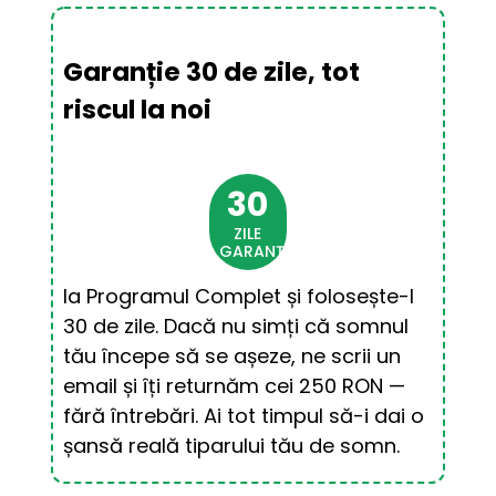
Garanție 30 de zile, tot
riscul la noi
30
ZILE
GARANȚIE
Ia Programul Complet și folosește-l 
30 de zile. Dacă nu simți că somnul 
tău începe să se așeze, ne scrii un 
email și îți returnăm cei 250 RON — 
fără întrebări. Ai tot timpul să-i dai o 
șansă reală tiparului tău de somn.