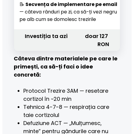
📝 
Secvența de implementare pe email 
— câteva rânduri pe zi, ca să-ți vezi negru 
pe alb cum se domolesc trezirile
Investiția ta azi 
doar 127 
RON
Câteva dintre materialele pe care le 
primești, ca să-ți faci o idee 
concretă:
Protocol Trezire 3AM — resetare 
cortizol în ~20 min
Tehnica 4-7-8 — respirația care 
taie cortizolul
Defuziune ACT — „Mulțumesc, 
minte” pentru gândurile care nu 