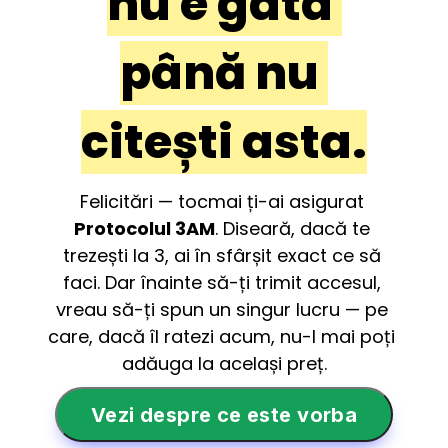
nu e gata 
până nu 
citești asta.
Felicitări — tocmai ți-ai asigurat 
Protocolul 3AM
. Diseară, dacă te 
trezești la 3, ai în sfârșit exact ce să 
faci. Dar înainte să-ți trimit accesul, 
vreau să-ți spun un singur lucru — pe 
care, dacă îl ratezi acum, nu-l mai poți 
adăuga la același preț.
Vezi despre ce este vorba