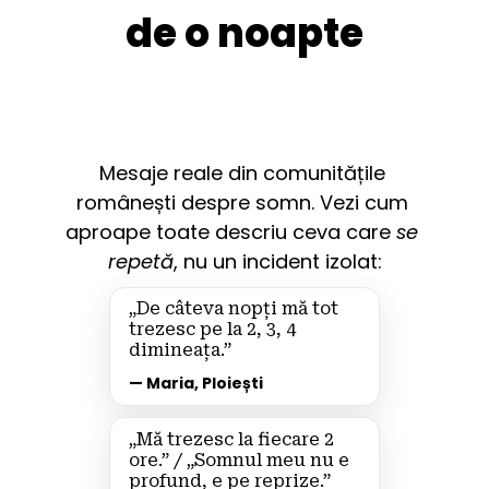
de o noapte
Mesaje reale din comunitățile 
românești despre somn. Vezi cum 
aproape toate descriu ceva care 
se 
repetă
, nu un incident izolat:
„De câteva nopți mă tot 
trezesc pe la 2, 3, 4 
dimineața.”
— Maria, Ploiești
„Mă trezesc la fiecare 2 
ore.” / „Somnul meu nu e 
profund, e pe reprize.”