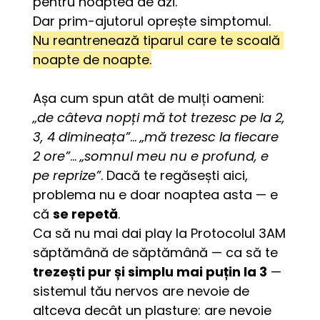
pentru noaptea de azi.
Dar prim-ajutorul oprește simptomul. 
Nu reantrenează tiparul care te scoală 
noapte de noapte.
Așa cum spun atât de mulți oameni: 
„de câteva nopți mă tot trezesc pe la 2, 
3, 4 dimineața”
… 
„mă trezesc la fiecare 
2 ore”
… 
„somnul meu nu e profund, e 
pe reprize”
. Dacă te regăsești aici, 
problema nu e doar noaptea asta — e 
că 
se repetă
.
Ca să nu mai dai play la Protocolul 3AM 
săptămână de săptămână — ca să te 
trezești pur și simplu mai puțin la 3
 — 
sistemul tău nervos are nevoie de 
altceva decât un plasture: are nevoie 