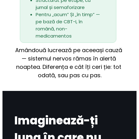
Structurat pe etape, cu 
jurnal și semaforizare
Pentru „acum” ȘI „în timp” — 
pe bază de CBT-I, în 
română, non-
medicamentos
Amândouă lucrează pe aceeași cauză 
— sistemul nervos rămas în alertă 
noaptea. Diferența e cât îți ceri ție: tot 
odată, sau pas cu pas.
Imaginează-ți
luna în care nu