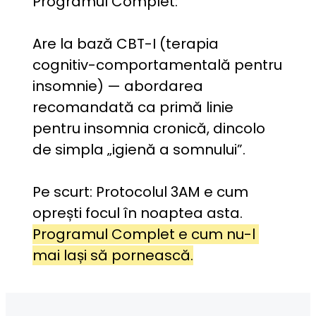
Programul Complet:
Are la bază CBT-I (terapia 
cognitiv-comportamentală pentru 
insomnie) — abordarea 
recomandată ca primă linie 
pentru insomnia cronică, dincolo 
de simpla „igienă a somnului”.
Pe scurt: Protocolul 3AM e cum 
oprești focul în noaptea asta. 
Programul Complet e cum nu-l 
mai lași să pornească.