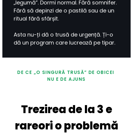
„legumă”. Dormi normal. Fără somnifer. 
Fără să depinzi de o pastilă sau de un 
ritual fără sfârșit.
Asta nu-ți dă o trusă de urgență. Ți-o 
dă un program care lucrează pe tipar.
DE CE „O SINGURĂ TRUSĂ” DE OBICEI 
NU E DE AJUNS
Trezirea de la 3 e
rareori o problemă