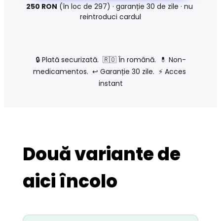
250 RON
 (în loc de 297) · garanție 30 de zile · nu 
reintroduci cardul
🔒 Plată securizată.  🇷🇴 În română.  💊 Non-
medicamentos.  ↩️ Garanție 30 zile.  ⚡ Acces 
instant
Două variante de
aici încolo