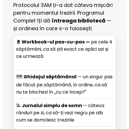
Protocolul 3AM ți-a dat câteva mișcări 
pentru momentul trezirii. Programul 
Complet îți dă 
întreaga bibliotecă
 — 
și ordinea în care s-o folosești.
📓 Workbook-ul pas-cu-pas —
 pe cele 4 
săptămâni, ca să știi exact ce aplici azi și 
ce urmează
🗺️ 
Ghidajul săptămânal
 — un singur pas 
de făcut pe săptămână, în ordine, ca să 
nu te blochezi în „cu ce încep?"
📝 
Jurnalul simplu de somn 
— câteva 
rânduri pe zi, ca să-ți vezi negru pe alb 
cum se domolesc trezirile