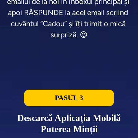
emailul de la noi în Inboxul principal și 
apoi RĂSPUNDE la acel email scriind 
cuvântul “Cadou” și îți trimit o mică 
surpriză. 😍
PASUL 3
Descarcă Aplicația Mobilă
Puterea Minții