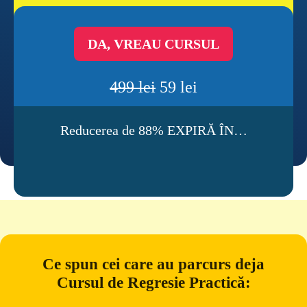
DA, VREAU CURSUL
499 lei
 59 lei
Reducerea de 88% EXPIRĂ ÎN…
Ce spun cei care au parcurs deja
Cursul de Regresie Practică: