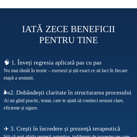
IATĂ ZECE BENEFICII
PENTRU TINE
🧠 1. Înveți regresia aplicată pas cu pas
Nu mai rămâi în teorie – exersezi și știi exact ce să faci în fiecare 
🌬️2. Dobândești claritate în structurarea procesului
Ai un ghid practic, testat, care te ajută să conduci sesiuni clare, 
✈️ 3. Crești în încredere și prezență terapeutică
Știi că poți ghida regresii autentice, indiferent de povestea pe care 