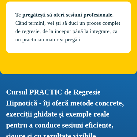
Te pregătești să oferi sesiuni profesionale. 
Când termini, vei ști să duci un proces complet 
de regresie, de la început până la integrare, ca 
Cursul PRACTIC de Regresie 
Hipnotică - îți oferă metode concrete, 
exerciții ghidate și exemple reale 
pentru a conduce sesiuni eficiente, 
sigure și cu rezultate vizibile.