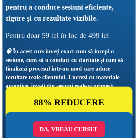
pentru a conduce sesiuni eficiente, 
sigure și cu rezultate vizibile.
Pentru doar 59 lei în loc de 499 lei
🧠 
În acest curs înveți exact cum să începi o 
sesiune, cum să o conduci cu claritate și cum să 
finalizezi procesul într-un mod care aduce 
rezultate reale clientului. Lucrezi cu materiale 
autentice, înveți din sesiuni reale și primești 
feedback specific pentru fiecare etapă
88% REDUCERE
DA, VREAU CURSUL