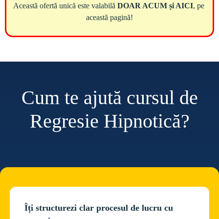
Această ofertă unică este valabilă 
DOAR ACUM și AICI
, pe 
Cum te ajută cursul de
Regresie Hipnotică?
Îți structurezi clar procesul de lucru cu 