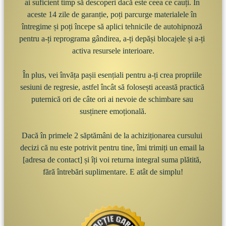
ai suficient timp să descoperi dacă este ceea ce cauți. În 
aceste 14 zile de garanție, poți parcurge materialele în 
întregime și poți începe să aplici tehnicile de autohipnoză 
pentru a-ți reprograma gândirea, a-ți depăși blocajele și a-ți 
activa resursele interioare.

În plus, vei învăța pașii esențiali pentru a-ți crea propriile 
sesiuni de regresie, astfel încât să folosești această practică 
puternică ori de câte ori ai nevoie de schimbare sau 
susținere emoțională.

Dacă în primele 2 săptămâni de la achiziționarea cursului 
decizi că nu este potrivit pentru tine, îmi trimiți un email la 
[adresa de contact] și îți voi returna integral suma plătită, 
fără întrebări suplimentare. E atât de simplu!