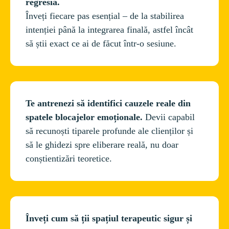
Înveți fiecare pas esențial – de la stabilirea 
intenției până la integrarea finală, astfel încât 
Te antrenezi să identifici cauzele reale din 
spatele blocajelor emoționale. 
Devii capabil 
să recunoști tiparele profunde ale clienților și 
să le ghidezi spre eliberare reală, nu doar 
Înveți cum să ții spațiul terapeutic sigur și 