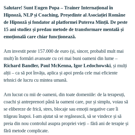
Salutare! Sunt Eugen Popa – Trainer Internațional în 
Hipnoză, NLP și Coaching, Președinte al Asociației Române 
de Hipnoză și fondator al platformei Puterea Minții. De peste 
15 ani studiez și predau metode de transformare mentală și 
emoțională care chiar funcționează.
Am investit peste 157.000 de euro (și, sincer, probabil mult mai 
mult) în formări avansate cu cei mai buni oameni din lume – 
Richard Bandler, Paul McKenna, Igor Ledochowski
, și mulți 
alții – ca să pot învăța, aplica și apoi preda cele mai eficiente 
Am lucrat cu mii de oameni, din toate domeniile: de la terapeuți, 
coachi și antreprenori până la oameni care, pur și simplu, voiau să 
se elibereze de frică, stres, blocaje sau emoții negative care îi 
trăgeau înapoi. I-am ajutat să se regăsească, să se vindece și să 
preia din nou controlul asupra propriei vieți – fără ani de terapie și 