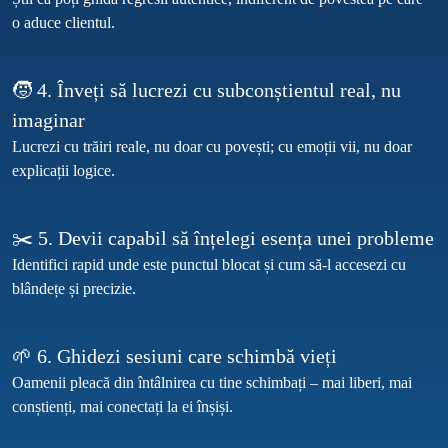
🧒 4. Înveți să lucrezi cu subconștientul real, nu 
imaginar
Lucrezi cu trăiri reale, nu doar cu povești; cu emoții vii, nu doar 
✂️ 5. Devii capabil să înțelegi esența unei probleme
Identifici rapid unde este punctul blocat și cum să-l accesezi cu 
🌱 6. Ghidezi sesiuni care schimbă vieți
Oamenii pleacă din întâlnirea cu tine schimbați – mai liberi, mai 