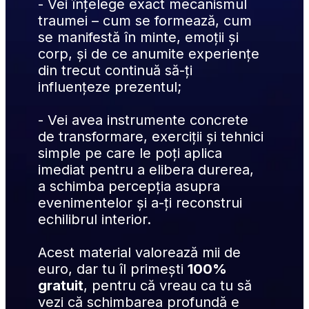
- Vei înțelege exact mecanismul 
traumei – cum se formează, cum 
se manifestă în minte, emoții și 
corp, și de ce anumite experiențe 
din trecut continuă să-ți 
influențeze prezentul;
- Vei avea instrumente concrete 
de transformare, exerciții și tehnici 
simple pe care le poți aplica 
imediat pentru a elibera durerea, 
a schimba percepția asupra 
evenimentelor și a-ți reconstrui 
echilibrul interior.
Acest material valorează mii de 
euro, dar tu îl primești 
100% 
gratuit
, pentru că vreau ca tu să 
vezi că schimbarea profundă e 