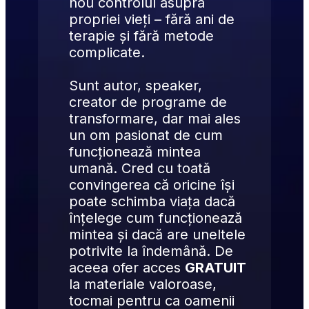
nou controlul asupra 
propriei vieți – fără ani de 
terapie și fără metode 
complicate.
Sunt autor, speaker, 
creator de programe de 
transformare, dar mai ales 
un om pasionat de cum 
funcționează mintea 
umană. Cred cu toată 
convingerea că oricine își 
poate schimba viața dacă 
înțelege cum funcționează 
mintea și dacă are uneltele 
potrivite la îndemână. De 
aceea ofer acces 
GRATUIT
la materiale valoroase, 
tocmai pentru ca oamenii 