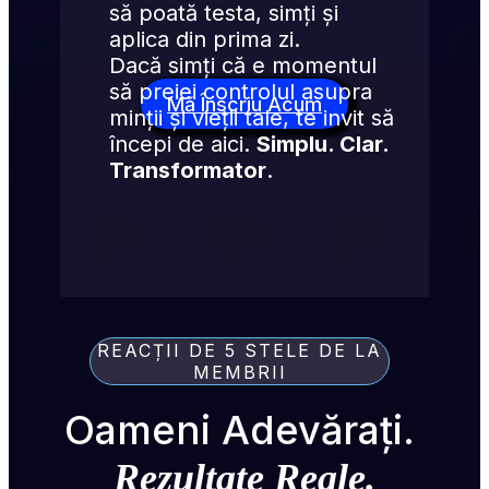
să poată testa, simți și 
aplica din prima zi.
Dacă simți că e momentul 
să preiei controlul asupra 
Mă Înscriu Acum
minții și vieții tale, te invit să 
începi de aici. 
Simplu. Clar. 
Transformator
.
REACȚII DE 5 STELE DE LA
MEMBRII
Oameni Adevărați. 
Rezultate Reale.