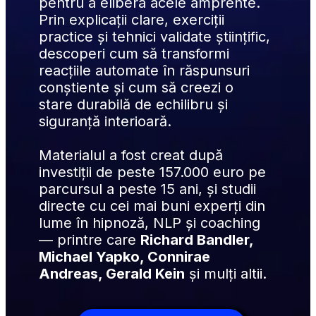
pentru a elibera acele amprente. 
Prin explicații clare, exerciții 
practice și tehnici validate științific, 
descoperi cum să transformi 
reacțiile automate în răspunsuri 
conștiente și cum să creezi o 
stare durabilă de echilibru și 
siguranță interioară.
Materialul a fost creat după 
investiții de peste 157.000 euro pe 
parcursul a peste 15 ani, și studii 
directe cu cei mai buni experți din 
lume în hipnoză, NLP și coaching 
— printre care 
Richard Bandler, 
Michael Yapko, Connirae 
Andreas, Gerald Kein
 și mulți altii.