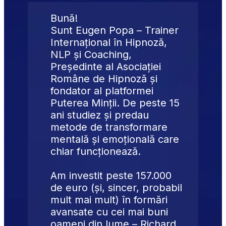
Bună!
Sunt Eugen Popa – Trainer 
Internațional în Hipnoză, 
NLP și Coaching, 
Președinte al Asociației 
Române de Hipnoză și 
fondator al platformei 
Puterea Minții. De peste 15 
ani studiez și predau 
metode de transformare 
mentală și emoțională care 
chiar funcționează.
Am investit peste 157.000 
de euro (și, sincer, probabil 
mult mai mult) în formări 
avansate cu cei mai buni 
oameni din lume – 
Richard 