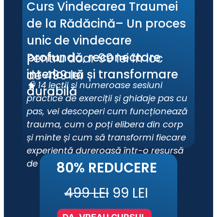
Curs Vindecarea Traumei 
de la Rădăcină– Un proces 
unic de vindecare 
profundă, reconectare 
Pentru doar 99 lei în loc 
interioară și transformare 
de 499 lei
🧠 14 lecții și numeroase sesiuni 
durabilă
practice de exerciții și ghidaje pas cu 
pas, vei descoperi cum funcționează 
trauma, cum o poți elibera din corp 
și minte și cum să transformi fiecare 
experiență dureroasă într-o resursă 
de putere.
80% REDUCERE
499 LEI
 99 LEI