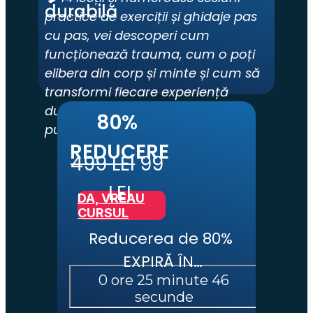
durabilă
practice de exerciții și ghidaje pas 
cu pas, vei descoperi cum 
funcționează trauma, cum o poți 
elibera din corp și minte și cum să 
transformi fiecare experiență 
dureroasă într-o resursă de 
80% 
putere.
REDUCERE
499 LEI
 99 
LEI
DA, VREAU
CURSUL
Reducerea de 80% 
EXPIRĂ ÎN…