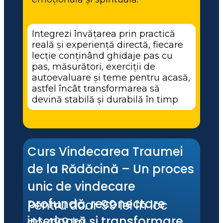
Integrezi învățarea prin practică 
reală și experiență directă, fiecare 
lecție conținând ghidaje pas cu 
pas, măsurători, exerciții de 
autoevaluare și teme pentru acasă, 
astfel încât transformarea să 
devină stabilă și durabilă în timp
Curs Vindecarea Traumei 
de la Rădăcină – Un proces 
unic de vindecare 
profundă, reconectare 
Pentru doar 99 lei în loc 
interioară și transformare 
de 499 lei