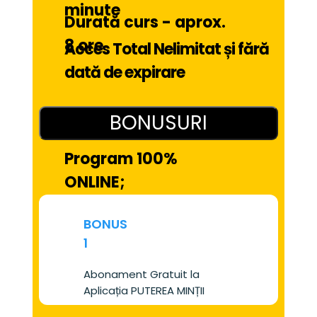
minute
Durată curs - aprox. 
8 ore
Acces Total Nelimitat și fără 
dată de expirare
BONUSURI
Program 100% 
ONLINE;
BONUS
1
Abonament Gratuit la 
Aplicația PUTEREA MINȚII