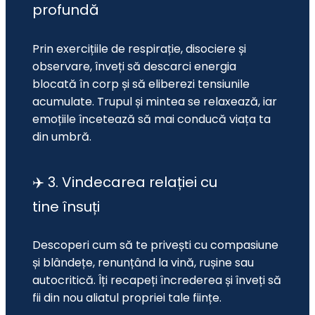
profundă
Prin exercițiile de respirație, disociere și 
observare, înveți să descarci energia 
blocată în corp și să eliberezi tensiunile 
acumulate. Trupul și mintea se relaxează, iar 
emoțiile încetează să mai conducă viața ta 
din umbră.
✈️ 3. Vindecarea relației cu
tine însuți
Descoperi cum să te privești cu compasiune 
și blândețe, renunțând la vină, rușine sau 
autocritică. Îți recapeți încrederea și înveți să 
fii din nou aliatul propriei tale ființe.