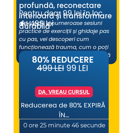
profundă, reconectare 
Pentru doar 99 lei în loc 
interioară și transformare 
de 499 lei
🧠 14 lecții și numeroase sesiuni 
durabilă
practice de exerciții și ghidaje pas 
cu pas, vei descoperi cum 
funcționează trauma, cum o poți 
elibera din corp și minte și cum să 
80% REDUCERE
transformi fiecare experiență 
499 LEI
 99 LEI
dureroasă într-o resursă de 
putere.
DA, VREAU CURSUL
Reducerea de 80% EXPIRĂ 
ÎN…