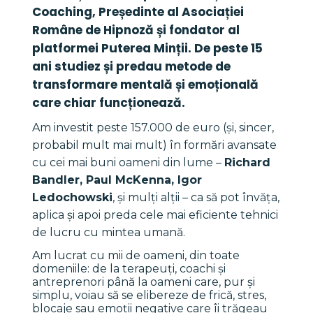
Coaching, Președinte al Asociației 
Române de Hipnoză și fondator al 
platformei Puterea Minții. De peste 15 
ani studiez și predau metode de 
transformare mentală și emoțională 
care chiar funcționează.
Am investit peste 157.000 de euro (și, sincer, 
probabil mult mai mult) în formări avansate 
cu cei mai buni oameni din lume – 
Richard 
Bandler, Paul McKenna, Igor 
Ledochowski
, și mulți alții – ca să pot învăța, 
aplica și apoi preda cele mai eficiente tehnici 
de lucru cu mintea umană.
Am lucrat cu mii de oameni, din toate 
domeniile: de la terapeuți, coachi și 
antreprenori până la oameni care, pur și 
simplu, voiau să se elibereze de frică, stres, 
blocaje sau emoții negative care îi trăgeau 