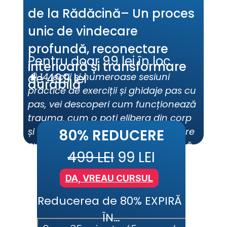
de la Rădăcină– Un proces 
unic de vindecare 
profundă, reconectare 
Pentru doar 99 lei în loc 
interioară și transformare 
de 499 lei
🧠 14 lecții și numeroase sesiuni 
durabilă
practice de exerciții și ghidaje pas cu 
pas, vei descoperi cum funcționează 
trauma, cum o poți elibera din corp 
și minte și cum să transformi fiecare 
80% REDUCERE
experiență dureroasă într-o resursă 
499 LEI
 99 LEI
de putere.
DA, VREAU CURSUL
Reducerea de 80% EXPIRĂ 
ÎN…