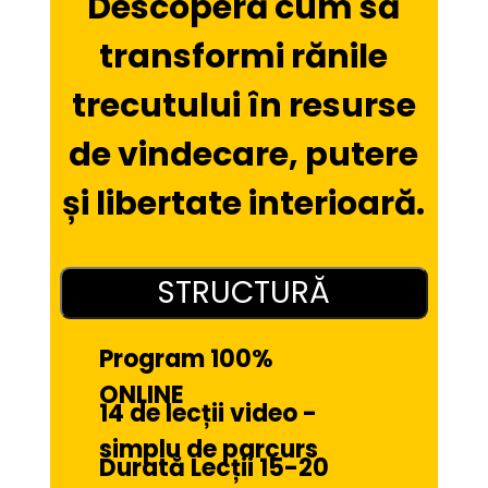
Descoperă cum să
transformi rănile
trecutului în resurse
de vindecare, putere
și libertate interioară.
STRUCTURĂ
Program 100% 
ONLINE
14 de lecții video - 
simplu de parcurs
Durată Lecții 15-20 