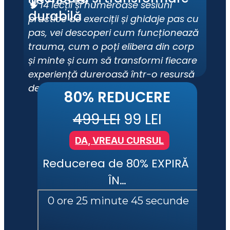
🧠 14 lecții și numeroase sesiuni 
durabilă
practice de exerciții și ghidaje pas cu 
pas, vei descoperi cum funcționează 
trauma, cum o poți elibera din corp 
și minte și cum să transformi fiecare 
experiență dureroasă într-o resursă 
de putere.
80% REDUCERE
499 LEI
 99 LEI
DA, VREAU CURSUL
Reducerea de 80% EXPIRĂ 
ÎN…