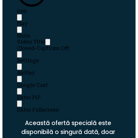
0:00
Play
Mute
Video Title
Closed-Captions Off
Settings
AirPlay
Google Cast
Enter PiP
Enter Fullscreen
Această ofertă specială este 
disponibilă o singură dată, doar 