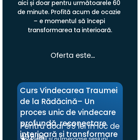
aici și doar pentru următoarele 60 
de minute. Profită acum de ocazie 
– e momentul să începi 
transformarea ta interioară.
Oferta este…
Curs Vindecarea Traumei 
de la Rădăcină– Un 
proces unic de vindecare 
profundă, reconectare 
Pentru doar 99 lei în loc de 
interioară și transformare 
499 lei
🧠 14 lecții și numeroase sesiuni 