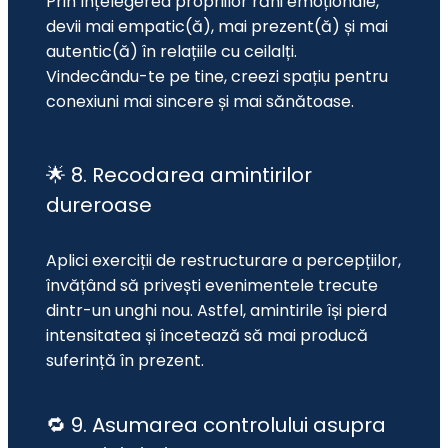
Prin înțelegerea propriilor răni emoționale, 
devii mai empatic(ă), mai prezent(ă) și mai 
autentic(ă) în relațiile cu ceilalți. 
Vindecându-te pe tine, creezi spațiu pentru 
conexiuni mai sincere și mai sănătoase.
🌟 8. Recodarea amintirilor
dureroase
Aplici exerciții de restructurare a percepțiilor, 
învățând să privești evenimentele trecute 
dintr-un unghi nou. Astfel, amintirile își pierd 
intensitatea și încetează să mai producă 
suferință în prezent.
🔁 9. Asumarea controlului asupra