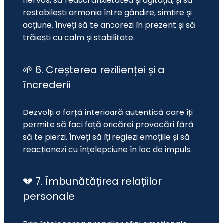
nervos, să reduci anxietatea și agitația, și să 
restabilești armonia între gândire, simțire și 
acțiune. Înveți să te ancorezi în prezent și să 
trăiești cu calm și stabilitate.
🌱 6. Creșterea rezilienței și a
încrederii
Dezvolți o forță interioară autentică care îți 
permite să faci față oricărei provocări fără 
să te pierzi. Înveți să îți reglezi emoțiile și să 
reacționezi cu înțelepciune în loc de impuls.
💔 7. Îmbunătățirea relațiilor
personale