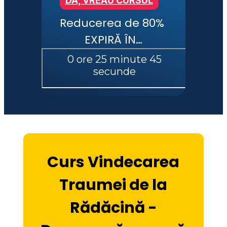
DA, VREAU CURSUL
Reducerea de 80% 
EXPIRĂ ÎN…
Curs Vindecarea
Traumei de la
Rădăcină -