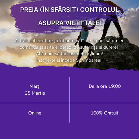
PREIA (ÎN SFÂRȘIT) CONTROLUL
ASUPRA VIEȚII TALE!
Ai trăit suficient pe „pilot automat” – e timpul să preiei 
comanda și să te eliberezi de suferință și durere! 
Află cum să faci asta chiar acum!
Înscrie-te și începe Schimbarea
! 
Marți
De la ora 19:00
25 Martie
Online
100% Gratuit