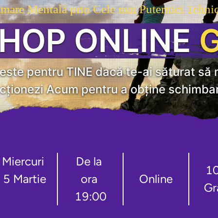
mare Mentală prin Cele mai Puternici Tehni
HOP ONLINE
G
te pentru TINE dacă te-ai săturat să nu 
acționezi Acum pentru a obține schimbar
Miercuri 
De la 
1
5 Martie
ora 
Online
Gr
19:00