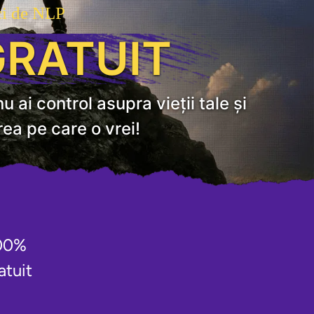
ci de NLP
RATUIT
ai control asupra vieții tale și 
ea pe care o vrei!
00% 
atuit