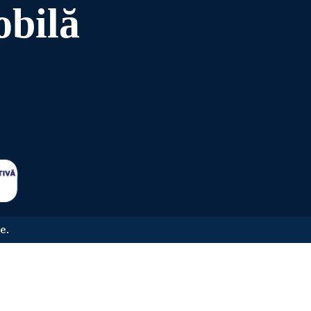
obilă
e.