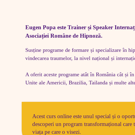
Eugen Popa este Trainer și Speaker Internați
Asociației Române de Hipnoză. 
Susține programe de formare și specializare în hip
vindecarea traumelor, la nivel național și internațio
A oferit aceste programe atât în România cât și în
Unite ale Americii, Brazilia, Tailanda și multe alt
Acest curs online este unul special și o oport
descoperi un program transformațional care te
viața pe care o visezi. 