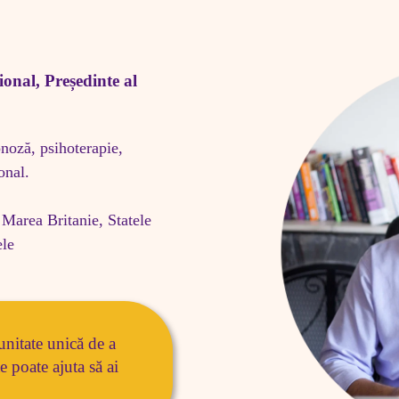
onal, Președinte al 
noză, psihoterapie, 
nal.

 Marea Britanie, Statele 
ele
unitate unică de a 
 poate ajuta să ai 