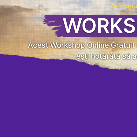
Reprogra
WORKS
Acest Workshop Online Gratuit es
ești hotărâtă să 