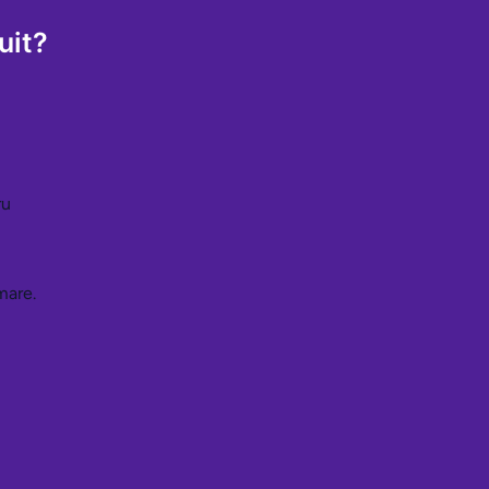
uit?
ru
mare.