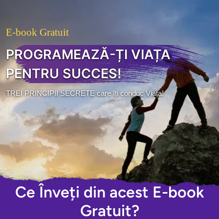
E-book Gratuit
PROGRAMEAZĂ-ȚI VIAȚA
PENTRU SUCCES!
TREI PRINCIPII SECRETE care îți conduc Viața!
Ce Înveți din acest E-book
Gratuit?