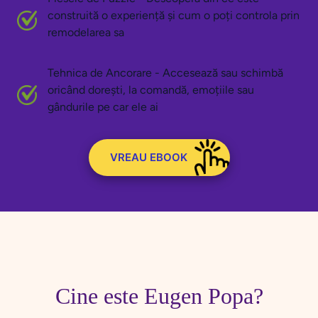
construită o experiență și cum o poți controla prin
remodelarea sa
Tehnica de Ancorare - Accesează sau schimbă
oricând dorești, la comandă, emoțiile sau
gândurile pe car ele ai
VREAU EBOOK
Cine este Eugen Popa?