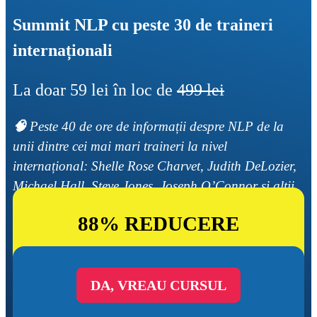
Summit NLP cu peste 30 de traineri 
internaționali
La doar 59 lei în loc de 
499 lei
🧠 
Peste 40 de ore de informații despre NLP de la 
unii dintre cei mai mari traineri la nivel 
internațional: Shelle Rose Charvet, Judith DeLozier, 
Michael Hall, Steve Jones, Joseph O’Connor și alții. 
Tehnici, strategii și inspirație de top.
88% REDUCERE
DA, VREAU CURSUL