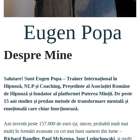
 Eugen Popa
Despre Mine
Salutare! Sunt Eugen Popa – Trainer Internațional în 
Hipnoză, NLP și Coaching, Președinte al Asociației Române 
de Hipnoză și fondator al platformei Puterea Minții. De peste 
15 ani studiez și predau metode de transformare mentală și 
emoțională care chiar funcționează.
Am investit peste 157.000 de euro (și, sincer, probabil mult mai 
mult) în formări avansate cu cei mai buni oameni din lume – 
Richard Bandler, Paul McKenna, Igor Ledochowski
, și mulți 