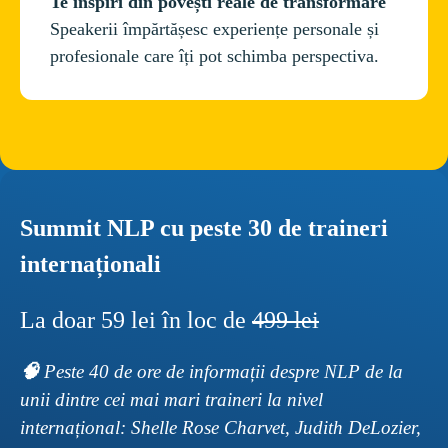
Speakerii împărtășesc experiențe personale și 
Summit NLP cu peste 30 de traineri 
internaționali
La doar 59 lei în loc de 
499 lei
🧠 
Peste 40 de ore de informații despre NLP de la 
unii dintre cei mai mari traineri la nivel 
internațional: Shelle Rose Charvet, Judith DeLozier, 