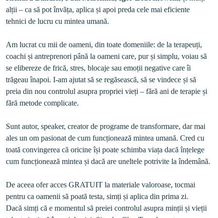
alții – ca să pot învăța, aplica și apoi preda cele mai eficiente 
Am lucrat cu mii de oameni, din toate domeniile: de la terapeuți, 
coachi și antreprenori până la oameni care, pur și simplu, voiau să 
se elibereze de frică, stres, blocaje sau emoții negative care îi 
trăgeau înapoi. I-am ajutat să se regăsească, să se vindece și să 
preia din nou controlul asupra propriei vieți – fără ani de terapie și 
Sunt autor, speaker, creator de programe de transformare, dar mai 
ales un om pasionat de cum funcționează mintea umană. Cred cu 
toată convingerea că oricine își poate schimba viața dacă înțelege 
cum funcționează mintea și dacă are uneltele potrivite la îndemână. 

De aceea ofer acces GRATUIT la materiale valoroase, tocmai 
pentru ca oamenii să poată testa, simți și aplica din prima zi.

Dacă simți că e momentul să preiei controlul asupra minții și vieții 