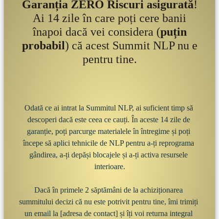
Garanția ZERO Riscuri asigurată
!
Ai 14 zile în care poți cere banii
înapoi dacă vei considera (
puțin
probabil
) că acest Summit NLP nu e
pentru tine.
Odată ce ai intrat la Summitul NLP, ai suficient timp să 
descoperi dacă este ceea ce cauți. În aceste 14 zile de 
garanție, poți parcurge materialele în întregime și poți 
începe să aplici tehnicile de NLP pentru a-ți reprograma 
gândirea, a-ți depăși blocajele și a-ți activa resursele 
interioare.

Dacă în primele 2 săptămâni de la achiziționarea 
summitului decizi că nu este potrivit pentru tine, îmi trimiți 
un email la [adresa de contact] și îți voi returna integral 