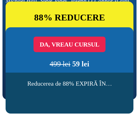
Michael Hall, Steve Jones, Joseph O’Connor și alții. 
Tehnici, strategii și inspirație de top.
88% REDUCERE
DA, VREAU CURSUL
499 lei
59 lei
Reducerea de 88% EXPIRĂ ÎN…