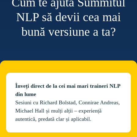
Cum te ajută Summitul
NLP să devii cea mai
bună versiune a ta?
Înveți direct de la cei mai mari traineri NLP 
Sesiuni cu Richard Bolstad, Connirae Andreas, 
Michael Hall și mulți alții – experiență 
autentică, predată clar și aplicabil.