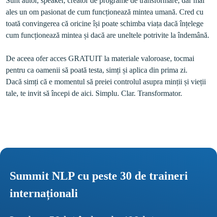
Sunt autor, speaker, creator de programe de transformare, dar mai 
ales un om pasionat de cum funcționează mintea umană. Cred cu 
toată convingerea că oricine își poate schimba viața dacă înțelege 
cum funcționează mintea și dacă are uneltele potrivite la îndemână. 

De aceea ofer acces GRATUIT la materiale valoroase, tocmai 
pentru ca oamenii să poată testa, simți și aplica din prima zi.

Dacă simți că e momentul să preiei controlul asupra minții și vieții 
Summit NLP cu peste 30 de traineri 
internaționali