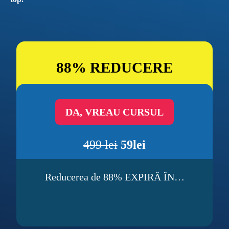
88% REDUCERE
DA, VREAU CURSUL
499 lei
5
9lei
Reducerea de 88% EXPIRĂ ÎN…