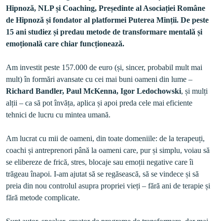
Hipnoză, NLP și Coaching, Președinte al Asociației Române 
de Hipnoză și fondator al platformei Puterea Minții. De peste 
15 ani studiez și predau metode de transformare mentală și 
emoțională care chiar funcționează.
Am investit peste 157.000 de euro (și, sincer, probabil mult mai 
mult) în formări avansate cu cei mai buni oameni din lume – 
Richard Bandler, Paul McKenna, Igor Ledochowski
, și mulți 
alții – ca să pot învăța, aplica și apoi preda cele mai eficiente 
Am lucrat cu mii de oameni, din toate domeniile: de la terapeuți, 
coachi și antreprenori până la oameni care, pur și simplu, voiau să 
se elibereze de frică, stres, blocaje sau emoții negative care îi 
trăgeau înapoi. I-am ajutat să se regăsească, să se vindece și să 
preia din nou controlul asupra propriei vieți – fără ani de terapie și 