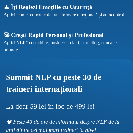
🧘 Îți Reglezi Emoțiile cu Ușurință
🚀 Crești Rapid Personal și Profesional
Aplici NLP în coaching, business, relații, parenting, educație – 
Summit NLP cu peste 30 de 
traineri internaționali
La doar 59 lei în loc de 
499 lei
🧠 Peste 40 de ore de informații despre NLP de la 
unii dintre cei mai mari traineri la nivel 