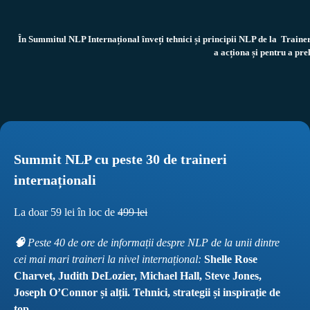
În Summitul NLP Internațional înveți tehnici și principii NLP de la  Traine
a acționa și pentru a pre
Summit NLP cu peste 30 de traineri 
internaționali
La doar 59 lei în loc de 
499 lei
🧠 
Peste 40 de ore de informații despre NLP de la unii dintre 
cei mai mari traineri la nivel internațional: 
Shelle Rose 
Charvet, Judith DeLozier, Michael Hall, Steve Jones, 
Joseph O’Connor și alții. Tehnici, strategii și inspirație de 
top.