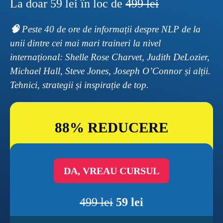
La doar 59 lei în loc de 
499 lei
🧠 
Peste 40 de ore de informații despre NLP de la 
unii dintre cei mai mari traineri la nivel 
internațional: Shelle Rose Charvet, Judith DeLozier, 
Michael Hall, Steve Jones, Joseph O’Connor și alții. 
Tehnici, strategii și inspirație de top.
88% REDUCERE
DA, VREAU CURSUL
499 lei
59 lei