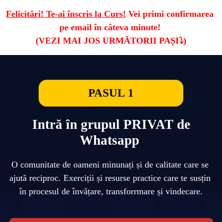
Felicitări! Te-ai înscris la Curs!
 Vei primi confirmarea 
pe email în câteva minute! 
PASUL 1
Intră în grupul PRIVAT de
Whatsapp
O comunitate de oameni minunați și de calitate care se 
ajută reciproc. Exerciții și resurse practice care te susțin 
în procesul de învățare, transforrmare și vindecare.