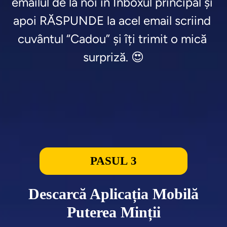
emailul de la noi în Inboxul principal și 
apoi RĂSPUNDE la acel email scriind 
cuvântul “Cadou” și îți trimit o mică 
surpriză. 😍
PASUL 3
Descarcă Aplicația Mobilă
Puterea Minții