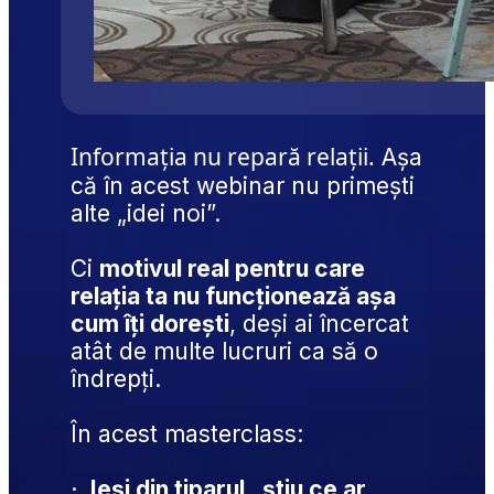
Informația nu repară relații.
 Așa 
că în acest webinar nu primești 
alte „idei noi”.
Ci 
motivul real pentru care 
relația ta nu funcționează așa 
cum îți dorești
, deși ai încercat 
atât de multe lucruri ca să o 
îndrepți.
În acest masterclass:
·
Ieși din tiparul „știu ce ar 