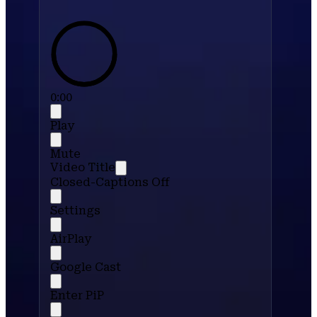
0:00
Play
Mute
Video Title
Closed-Captions Off
Settings
AirPlay
Google Cast
Enter PiP