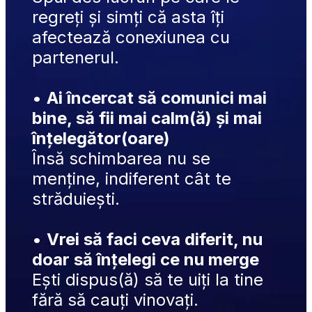
regreți și simți că asta îți 
afectează conexiunea cu 
partenerul.
• 
Ai încercat să comunici mai 
bine, să fii mai calm(ă) și mai 
înțelegător(oare)
Însă schimbarea nu se 
menține, indiferent cât te 
străduiești.
• 
Vrei să faci ceva diferit, nu 
doar să înțelegi ce nu merge
Ești dispus(ă) să te uiți la tine 
fără să cauți vinovați.