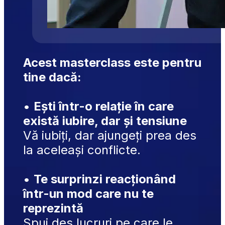
Acest masterclass este pentru 
tine dacă:
• 
Ești într-o relație în care 
există iubire, dar și tensiune
Vă iubiți, dar ajungeți prea des 
la aceleași conflicte.
• 
Te surprinzi reacționând 
într-un mod care nu te 
reprezintă
Spui des lucruri pe care le 