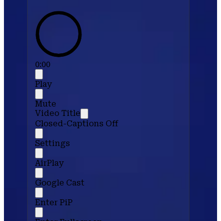
0:00
Play
Mute
Video Title
Closed-Captions Off
Settings
AirPlay
Google Cast
Enter PiP