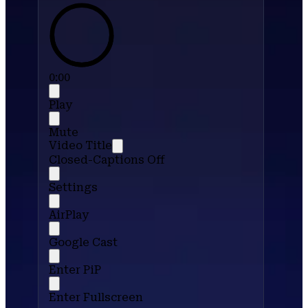
0:00
Play
Mute
Video Title
Closed-Captions Off
Settings
AirPlay
Google Cast
Enter PiP
Enter Fullscreen