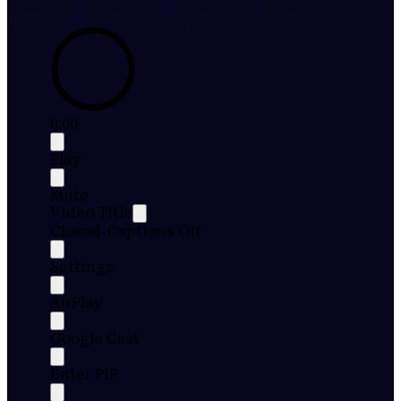
0:00
Play
Mute
Video Title
Closed-Captions Off
Settings
AirPlay
Google Cast
Enter PiP