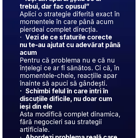
trebui, dar fac opusul”
Aplici o strategie diferită exact în 
momentele în care până acum 
pierdeai complet direcția.
·
Vezi de ce sfaturile corecte 
nu te-au ajutat cu adevărat până 
acum
Pentru că problema nu e că nu 
înțelegi ce ar fi sănătos. Ci că, în 
momentele-cheie, reacțiile apar 
înainte să apuci să gândești.
·
Schimbi felul în care intri în 
discuțiile dificile, nu doar cum 
ieși din ele
Asta modifică complet dinamica, 
fără negocieri sau strategii 
artificiale.
·
Abordezi problema reală care 