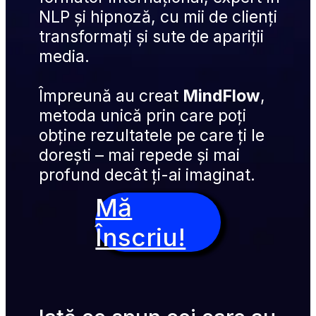
NLP și hipnoză, cu mii de clienți 
transformați și sute de apariții 
media.
Împreună au creat 
MindFlow
, 
metoda unică prin care poți 
obține rezultatele pe care ți le 
dorești – mai repede și mai 
profund decât ți-ai imaginat.
Mă
Înscriu!