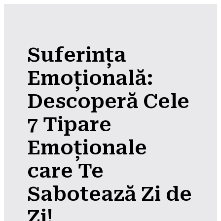
Suferința
Emoțională:
Descoperă Cele
7 Tipare
Emoționale
care Te
Sabotează Zi de
Zi!