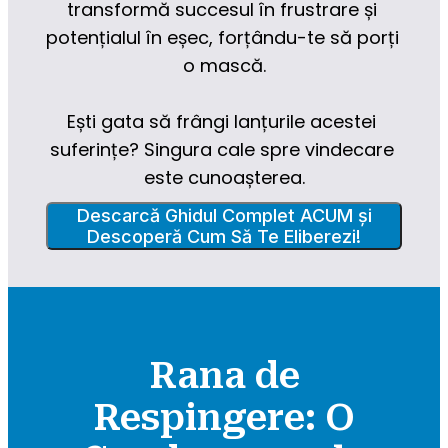
transformă succesul în frustrare și 
potențialul în eșec, forțându-te să porți 
o mască.
Ești gata să frângi lanțurile acestei 
suferințe? Singura cale spre vindecare 
este cunoașterea.
Descarcă Ghidul Complet ACUM și
Descoperă Cum Să Te Eliberezi!
Rana de
Respingere: O