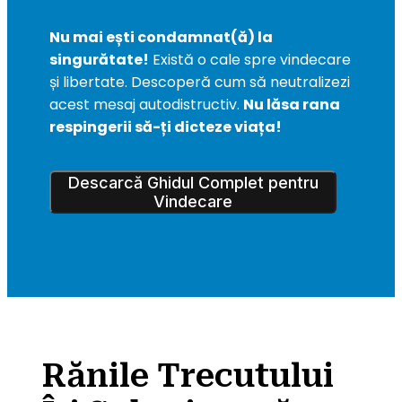
Nu mai ești condamnat(ă) la 
singurătate!
 Există o cale spre vindecare 
și libertate. Descoperă cum să neutralizezi 
acest mesaj autodistructiv. 
Nu lăsa rana 
respingerii să-ți dicteze viața!
Descarcă Ghidul Complet pentru
Vindecare
Rănile Trecutului