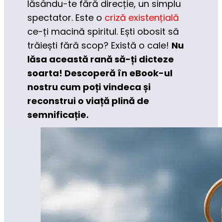
lăsându-te fără direcție, un simplu 
spectator. Este o 
criză existențială
ce-ți macină spiritul. Ești obosit să 
trăiești fără scop? Există o cale! 
Nu 
lăsa această rană să-ți dicteze 
soarta! Descoperă în eBook-ul 
nostru cum poți vindeca și 
reconstrui o viață plină de 
semnificație.