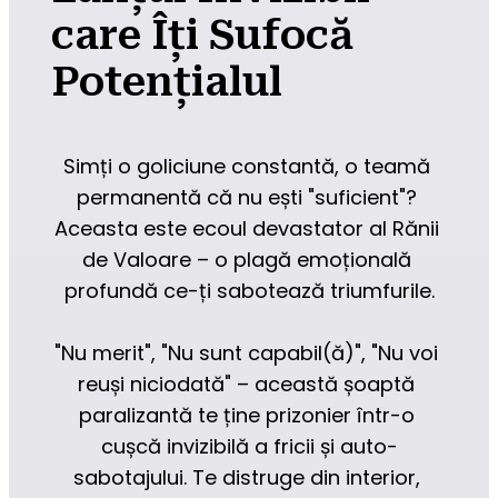
care Îți Sufocă
Potențialul
Simți o goliciune constantă, o teamă 
permanentă că nu ești "suficient"? 
Aceasta este ecoul devastator al Rănii 
de Valoare – o plagă emoțională 
profundă ce-ți sabotează triumfurile.
"Nu merit", "Nu sunt capabil(ă)", "Nu voi 
reuși niciodată" – această șoaptă 
paralizantă te ține prizonier într-o 
cușcă invizibilă a fricii și auto-
sabotajului. Te distruge din interior, 