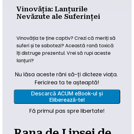
Vinovăția: Lanțurile
Nevăzute ale Suferinței
Vinovăția te ține captiv? Crezi că meriți să 
suferi și te sabotezi? Această rană toxică 
îți distruge prezentul. Vrei să rupi aceste 
lanțuri?
Nu lăsa aceste răni să-ți dicteze viața. 
Fericirea ta te așteaptă!
Descarcă ACUM eBook-ul și
Eliberează-te!
Fă primul pas spre libertate!
Rana de Lipsei de