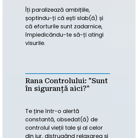
Îți paralizează ambițiile, 
șoptindu-ți că ești slab(ă) și 
că eforturile sunt zadarnice, 
împiedicându-te să-ți atingi 
visurile.
Rana Controlului: "Sunt
în siguranță aici?"
Te ține într-o alertă 
constantă, obsedat(ă) de 
controlul vieții tale și al celor 
din jur, distrugând relaxarea și 