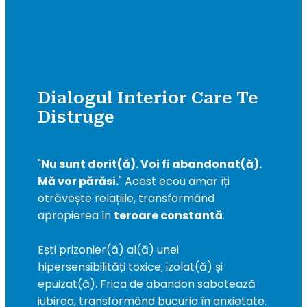
Dialogul Interior Care Te
Distruge
"
Nu sunt dorit(ă). Voi fi abandonat(ă). 
Mă vor părăsi.
" Acest ecou amar îți 
otrăvește relațiile, transformând 
apropierea în 
teroare constantă
.
Ești prizonier(ă) al(ă) unei 
hipersensibilități toxice, izolat(ă) și 
epuizat(ă). Frica de abandon sabotează 
iubirea, transformând bucuria în anxietate.