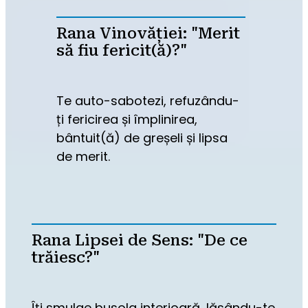
Rana Vinovăției: "Merit
să fiu fericit(ă)?"
Te auto-sabotezi, refuzându-
ți fericirea și împlinirea, 
bântuit(ă) de greșeli și lipsa 
de merit.
Rana Lipsei de Sens: "De ce
trăiesc?"
Îți smulge busola interioară, lăsându-te 