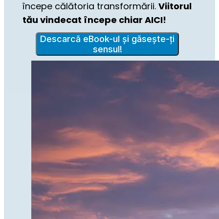
începe călătoria transformării. 
Viitorul 
tău vindecat începe chiar AICI!
Descarcă eBook-ul și găsește-ți
sensul!