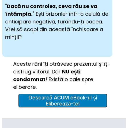
"
Dacă nu controlez, ceva rău se va 
întâmpla.
" Ești prizonier într-o celulă de 
anticipare negativă, furându-ți pacea. 
Vrei să scapi din această închisoare a 
minții?
Aceste răni îți otrăvesc prezentul și îți 
distrug viitorul. Dar 
NU ești 
condamnat
! Există o cale spre 
eliberare.
Descarcă ACUM eBook-ul și
Eliberează-te!