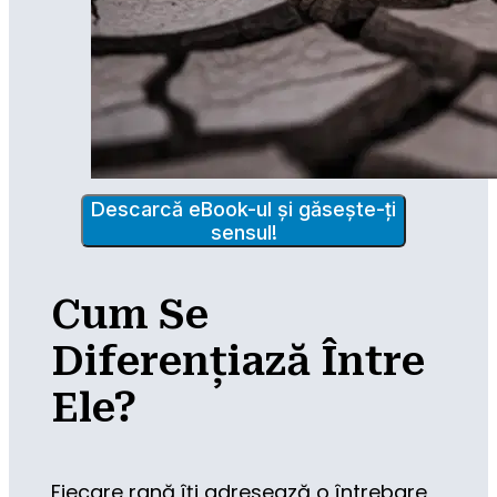
Descarcă eBook-ul și găsește-ți
sensul!
Cum Se
Diferențiază Între
Ele?
Fiecare rană îți adresează o întrebare 