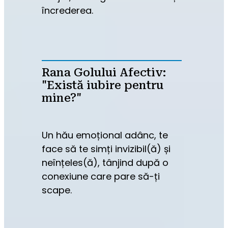
încrederea.
Rana Golului Afectiv:
"Există iubire pentru
mine?"
Un hău emoțional adânc, te 
face să te simți invizibil(ă) și 
neînțeles(ă), tânjind după o 
conexiune care pare să-ți 
scape.