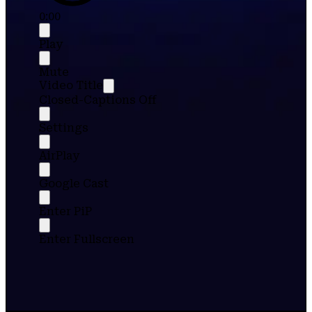
0:00
Play
Mute
Video Title
Closed-Captions Off
Settings
AirPlay
Google Cast
Enter PiP
Enter Fullscreen