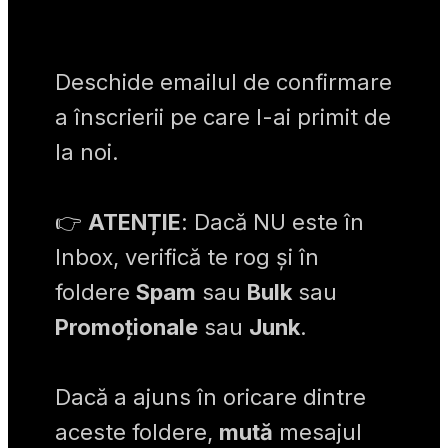
D
eschide emailul de confirmare 
a înscrierii pe care l-ai primit de 
la noi.
👉 
ATENȚIE
: Dacă NU este în 
Inbox, verifică te rog și în 
foldere 
Spam
 sau 
Bulk
 sau 
Promoționale
 sau 
Junk
.
Dacă a ajuns în oricare dintre 
aceste foldere, 
mută
 mesajul 