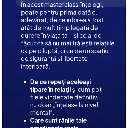
În acest masterclass  înțelegi, 
poate pentru prima dată cu 
adevărat, de ce iubirea a fost 
atât de mult timp legată de 
durere în viața ta – și ce ai de 
făcut ca să nu mai trăiești relațiile 
ca pe o luptă, ci ca pe un spațiu 
de siguranță și libertate 
interioară.
De ce repeți aceleași 
tipare în relații
 și cum pot 
fi ele vindecate definitiv, 
nu doar „înțelese la nivel 
mental”. 
Care sunt rănile tale 
emoționale reale