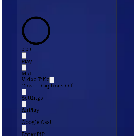
0:00
Play
Mute
Video Title
Closed-Captions Off
Settings
AirPlay
Google Cast
Enter PiP