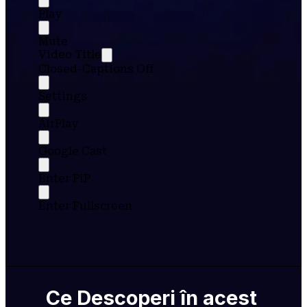
Play
Mute
Video Title
Closed-Captions Off
Settings
AirPlay
Google Cast
Enter PiP
Enter Fullscreen
Ce Descoperi în acest 