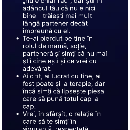
„nu e chiar rău”, dar știi în 
adâncul tău că nu e nici 
bine – trăiești mai mult 
lângă partener decât 
împreună cu el.
Te-ai pierdut pe tine în 
rolul de mamă, soție, 
parteneră și simți că nu mai 
știi cine ești și ce vrei cu 
adevărat.
Ai citit, ai lucrat cu tine, ai 
fost poate și la terapie, dar 
încă simți că lipsește piesa 
care să pună totul cap la 
cap.
Vrei, în sfârșit, o relație în 
care să te simți în 
siguranță, respectată, 