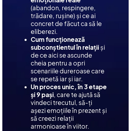
(abandon, respingere, 
trădare, rușine) și ce ai 
concret de făcut ca să le 
eliberezi. 
Cum funcționează 
subconștientul în relații
 și 
de ce aici se ascunde 
cheia pentru a opri 
scenariile dureroase care 
se repetă iar și iar. 
Un proces unic, în 3 etape 
și 9 pași
, care te ajută să 
vindeci trecutul, să-ți 
așezi emoțiile în prezent și 
să creezi relații 
armonioase în viitor. 