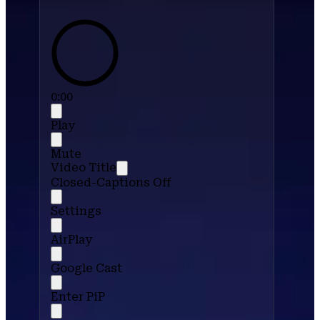
0:00
Play
Mute
Video Title
Closed-Captions Off
Settings
AirPlay
Google Cast
Enter PiP