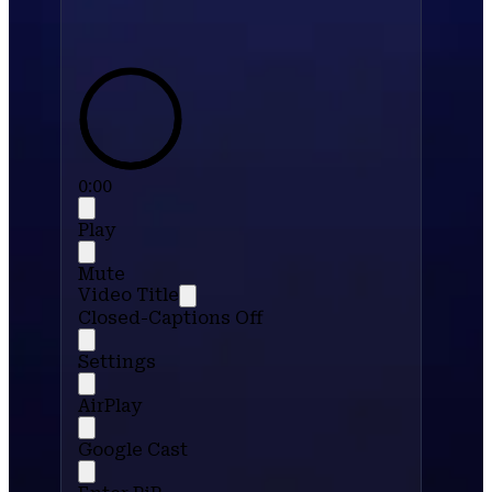
0:00
Play
Mute
Video Title
Closed-Captions Off
Settings
AirPlay
Google Cast