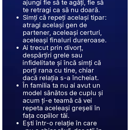
ajungi fie să te agăți, fie să 
te retragi ca să nu doară.
Simți că repeți același tipar: 
atragi același gen de 
partener, aceleași certuri, 
aceleași finaluri dureroase.
Ai trecut prin divorț, 
despărțiri grele sau 
infidelitate și încă simți că 
porți rana cu tine, chiar 
dacă relația s-a încheiat.
În familia ta nu ai avut un 
model sănătos de cuplu și 
acum ți-e teamă că vei 
repeta aceleași greșeli în 
fața copiilor tăi.
Ești într-o relație în care 