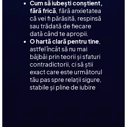
Cum să iubești conștient, 
fără frică
, fără anxietatea 
că vei fi părăsită, respinsă 
sau trădată de fiecare 
dată când te apropii. 
O hartă clară pentru tine
, 
astfel încât să nu mai 
bâjbâi prin teorii și sfaturi 
contradictorii, ci să știi 
exact care este următorul 
tău pas spre relații sigure, 
stabile și pline de iubire