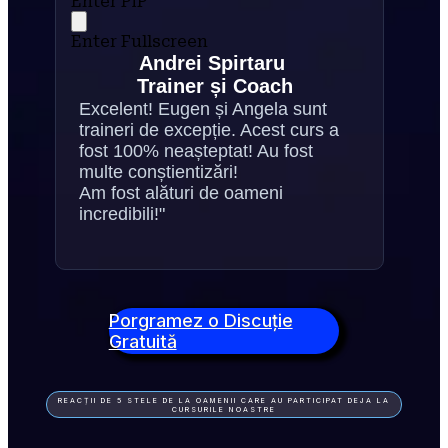
Enter PiP
Enter Fullscreen
Andrei Spirtaru 
Trainer și Coach
Excelent! Eugen și Angela sunt 
traineri de excepție. Acest curs a 
fost 100% neașteptat! Au fost 
multe conștientizări!
Am fost alături de oameni 
incredibili!"
Porgramez o Discuție
Gratuită
REACȚII DE 5 STELE DE LA OAMENII CARE AU PARTICIPAT DEJA LA
CURSURILE NOASTRE