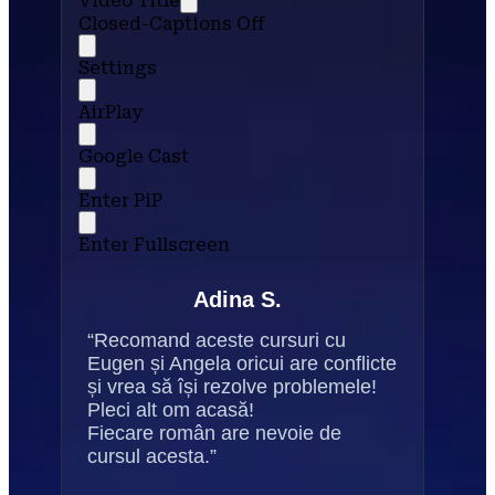
Video Title
Closed-Captions Off
Settings
AirPlay
Google Cast
Enter PiP
Enter Fullscreen
Adina S.
“Recomand aceste cursuri cu 
Eugen și Angela oricui are conflicte 
și vrea să își rezolve problemele! 
Pleci alt om acasă!
Fiecare român are nevoie de 
cursul acesta.”