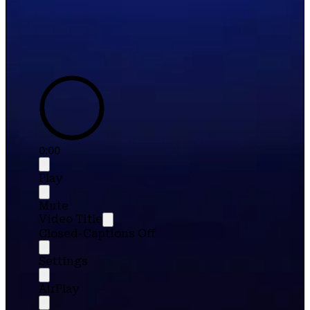
0:00
Play
Mute
Video Title
Closed-Captions Off
Settings
AirPlay