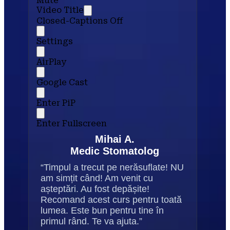
Mute
Video Title
Closed-Captions Off
Settings
AirPlay
Google Cast
Enter PiP
Enter Fullscreen
Mihai A.
Medic Stomatolog
“Timpul a trecut pe nerăsuflate! NU 
am simțit când! Am venit cu 
așteptări. Au fost depășite! 
Recomand acest curs pentru toată 
lumea. Este bun pentru tine în 
primul rând. Te va ajuta.”