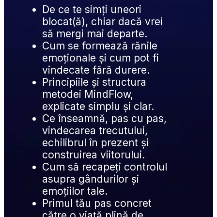
De ce te simți uneori 
blocat(ă), chiar dacă vrei 
să mergi mai departe.
Cum se formează rănile 
emoționale și cum pot fi 
vindecate fără durere.
Principiile și structura 
metodei MindFlow, 
explicate simplu și clar.
Ce înseamnă, pas cu pas, 
vindecarea trecutului, 
echilibrul în prezent și 
construirea viitorului.
Cum să recapeți controlul 
asupra gândurilor și 
emoțiilor tale.
Primul tău pas concret 
către o viață plină de 