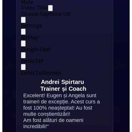
Mute
Video Title
Closed-Captions Off
Settings
AirPlay
Google Cast
Enter PiP
Enter Fullscreen
Andrei Spirtaru 
Trainer și Coach
Excelent! Eugen și Angela sunt 
traineri de excepție. Acest curs a 
fost 100% neașteptat! Au fost 
multe conștientizări!
Am fost alături de oameni 
incredibili!"