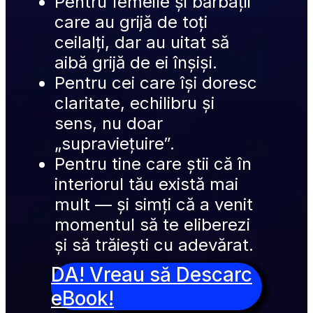
Pentru femeile și bărbații 
care au grijă de toți 
ceilalți, dar au uitat să 
aibă grijă de ei înșiși.
Pentru cei care își doresc 
claritate, echilibru și 
sens, nu doar 
„supraviețuire”.
Pentru tine care știi că în 
interiorul tău există mai 
mult — și simți că a venit 
momentul să te eliberezi 
și să trăiești cu adevărat.
DA! Vreau să Descarc
eBook!