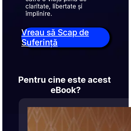
claritate, libertate și 
împlinire.
Vreau să Scap de
Suferință
Pentru cine este acest 
eBook?