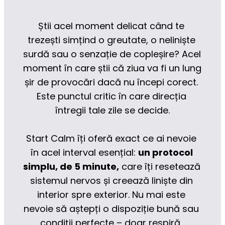
Știi acel moment delicat când te 
trezești simțind o greutate, o neliniște 
surdă sau o senzație de copleșire? Acel 
moment în care știi că ziua va fi un lung 
șir de provocări dacă nu începi corect. 
Este punctul critic în care direcția 
întregii tale zile se decide.
Start Calm îți oferă exact ce ai nevoie 
în acel interval esențial: 
un protocol 
simplu, de 5 minute,
 care îți resetează 
sistemul nervos și creează liniște din 
interior spre exterior. Nu mai este 
nevoie să aștepți o dispoziție bună sau 
condiții perfecte – doar respiră, 