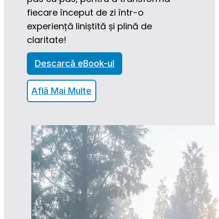
fiecare început de zi într-o 
experiență liniștită și plină de 
claritate!
Descarcă eBook-ul
Află Mai Multe