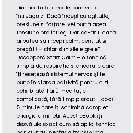
Dimineața ta decide cum va fi 
întreaga zi. Dacă începi cu agitație, 
presiune și forțare, vei purta acea 
tensiune ore întregi. Dar ce-ar fi dacă 
ai putea să începi calm, centrat și 
pregătit - chiar și în zilele grele? 
Descoperă Start Calm - o tehnică 
simplă de respirație și ancorare care 
îți resetează sistemul nervos și te 
pune în starea potrivită pentru o zi 
echilibrată. Fără meditație 
complicată, fără timp pierdut - doar 
5 minute care îți schimbă complet 
energia dimineții. Acest eBook îți 
dezvăluie exact cum să aplici tehnica 
pas cu pas, pentru a transforma 