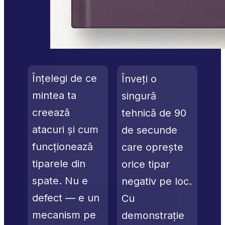
Înțelegi de ce 
Înveți o 
mintea ta 
singură 
creează 
tehnică de 90 
atacuri și cum 
de secunde 
funcționează 
care oprește 
tiparele din 
orice tipar 
spate. Nu e 
negativ pe loc. 
defect — e un 
Cu 
mecanism pe 
demonstrație 