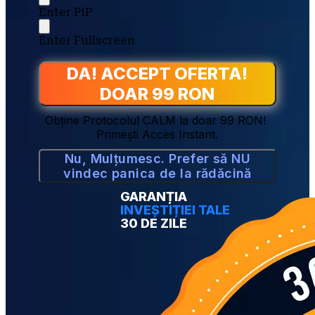
Enter PiP
Enter Fullscreen
DA! ACCEPT OFERTA!
DOAR 99 RON
Obține Protocolul CALM la doar 99 RON! 
Primești Acces Instant.
Nu, Mulțumesc. Prefer să NU
vindec panica de la rădăcină
GARANȚIA
INVEȘTIȚIEI TALE
30 DE ZILE