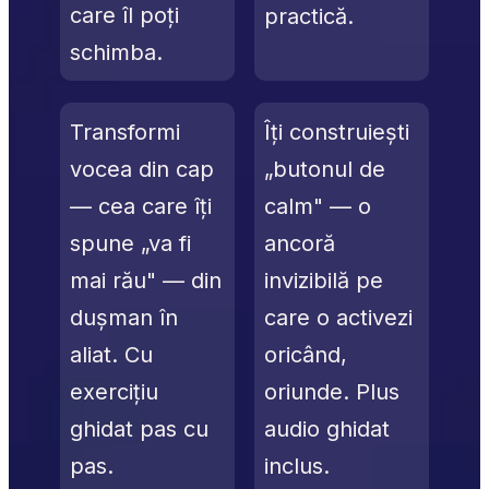
care îl poți 
practică.
schimba.
Transformi 
Îți construiești 
vocea din cap 
„butonul de 
— cea care îți 
calm" — o 
spune „va fi 
ancoră 
mai rău" — din 
invizibilă pe 
dușman în 
care o activezi 
aliat. Cu 
oricând, 
exercițiu 
oriunde. Plus 
ghidat pas cu 
audio ghidat 
pas.
inclus.