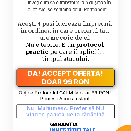
Înveți cum să o transformi din dușman în 
aliat. Aici se schimbă totul. Permanent.
Acești 4 pași lucrează împreună 
în ordinea în care creierul tău 
are 
nevoie
 de ei.
Nu e teorie. E un 
protocol 
practic
 pe care îl aplici în 
timpul atacului.
DA! ACCEPT OFERTA!
DOAR 99 RON
Obține Protocolul CALM la doar 99 RON! 
Primești Acces Instant.
Nu, Mulțumesc. Prefer să NU
vindec panica de la rădăcină
GARANȚIA
INVEȘTIȚIEI TALE