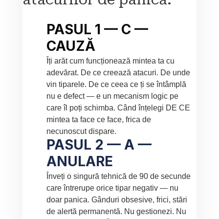
PASUL 1 — C — 
CAUZĂ
Îți arăt cum funcționează mintea ta cu 
adevărat. De ce creează atacuri. De unde 
vin tiparele. De ce ceea ce ți se întâmplă 
nu e defect — e un mecanism logic pe 
care îl poți schimba. Când înțelegi DE CE 
mintea ta face ce face, frica de 
necunoscut dispare.
PASUL 2 — A — 
ANULARE
Înveți o singură tehnică de 90 de secunde 
care întrerupe orice tipar negativ — nu 
doar panica. Gânduri obsesive, frici, stări 
de alertă permanentă. Nu gestionezi. Nu 