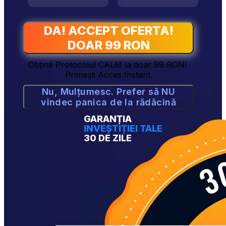
DA! ACCEPT OFERTA!
DOAR 99 RON
Obține Protocolul CALM la doar 99 RON! 
Primești Acces Instant.
Nu, Mulțumesc. Prefer să NU
vindec panica de la rădăcină
GARANȚIA
INVEȘTIȚIEI TALE
30 DE ZILE