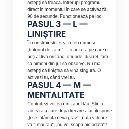
aștepți să treacă. Întrerupi programul 
direct în momentul în care se activează. 
90 de secunde. Funcționează pe loc.
PASUL 3 — L — 
LINIȘTIRE
Îți construiești ceea ce eu numesc 
„butonul de calm” — o ancoră pe care o 
poți activa oricând, oriunde, discret, fără 
ca nimeni din jur să observe. Nu mai 
aștepți ca liniștea să vină singură. O 
activezi tu, când vrei tu.
PASUL 4 — M — 
MENTALITATE
Controlezi vocea din capul tău. Știi tu, 
vocea aia care după fiecare atac îți spune 
„ți se întâmplă ceva grav”, „data viitoare 
va fi mai rău”, „nu vei scăpa niciodată”? 