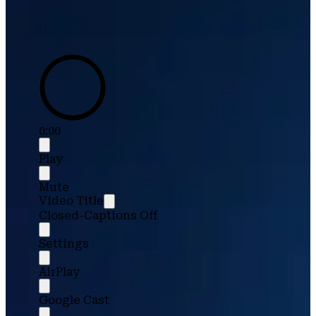
0:00
Play
Mute
Video Title
Closed-Captions Off
Settings
AirPlay
Google Cast