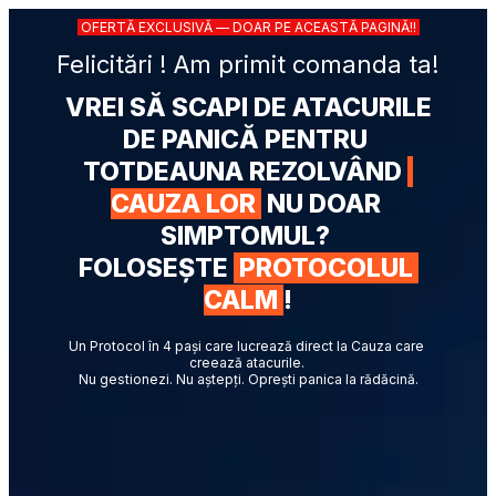
 OFERTĂ EXCLUSIVĂ — DOAR PE ACEASTĂ PAGINĂ!! 
Felicitări ! Am primit comanda ta!
 VREI SĂ SCAPI DE ATACURILE 
DE PANICĂ PENTRU 
TOTDEAUNA REZOLVÂND 
CAUZA LOR 
 NU DOAR 
SIMPTOMUL? 
FOLOSEȘTE 
 PROTOCOLUL 
CALM 
!
Un Protocol în 4 pași care lucrează direct la Cauza care 
creează atacurile. 
Nu gestionezi. Nu aștepți. Oprești panica la rădăcină.