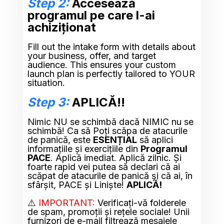
Step 2:
 Accesează 
programul pe care l-ai 
achiziționat
Fill out the intake form with details about 
your business, offer, and target 
audience. This ensures your custom 
launch plan is perfectly tailored to YOUR 
situation.
Step 3:
 APLICĂ!!
Nimic NU se schimbă dacă NIMIC nu se 
schimbă! Ca să Poți scăpa de atacurile 
de panică, este 
ESENȚIAL
 să aplici 
informațiile și exercițiile din 
Programul 
PACE
. Aplică imediat. Aplică zilnic. Și 
foarte rapid vei putea să declari că ai 
scăpat de atacurile de panică și că ai, în 
sfârșit, PACE și Liniște! 
APLICĂ!
⚠️
 IMPORTANT:
 Verificați-vă folderele 
de spam, promoții și rețele sociale! Unii 
furnizori de e-mail filtrează mesajele 