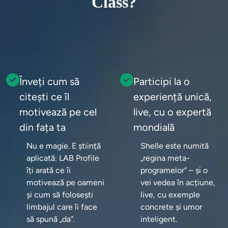
Class?
Înveți cum să
Participi la o
citești ce îl
experiență unică,
motivează pe cel
live, cu o expertă
din fața ta
mondială
Nu e magie. E știință 
Shelle este numită 
aplicată: LAB Profile 
„regina meta-
îți arată ce îi 
programelor” – și o 
motivează pe oameni 
vei vedea în acțiune, 
și cum să folosești 
live, cu exemple 
limbajul care îi face 
concrete și umor 
să spună „da”.
inteligent.