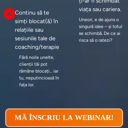
ți-ar fi schimbat
viața sau cariera.
Continu să te
Uneori, e de ajuns o 
simți blocat(ă) în
singură idee – și totul 
relațiile sau
se schimbă. De ce ai 
sesiunile tale de
risca să o ratezi?
coaching/terapie
Fără noile unelte, 
clienții tăi pot 
rămâne blocați… iar 
tu, neputincioasă în 
fața lor.
MĂ ÎNSCRIU LA WEBINAR!