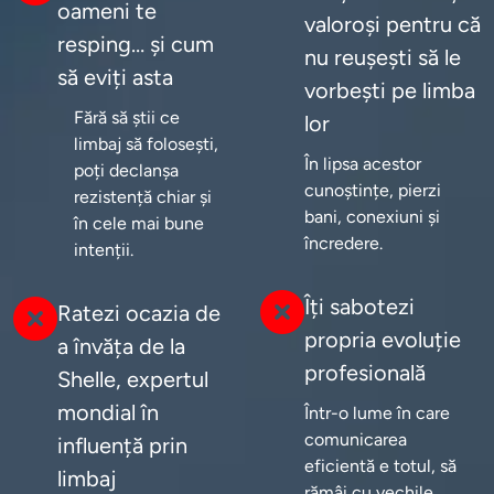
oameni te
valoroși pentru că
resping… și cum
nu reușești să le
să eviți asta
vorbești pe limba
Fără să știi ce 
lor
limbaj să folosești, 
În lipsa acestor 
poți declanșa 
cunoștințe, pierzi 
rezistență chiar și 
bani, conexiuni și 
în cele mai bune 
încredere.
intenții.
Îți sabotezi
Ratezi ocazia de
propria evoluție
a învăța de la
profesională
Shelle, expertul
mondial în
Într-o lume în care 
comunicarea 
influență prin
eficientă e totul, să 
limbaj
rămâi cu vechile 