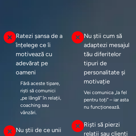
Ratezi șansa de a
Nu știi cum să
înțelege ce îi
adaptezi mesajul
motivează cu
tău diferitelor
adevărat pe
tipuri de
oameni
personalitate și
motivație
Fără aceste tipare, 
riști să comunici 
Vei comunica „la fel 
„pe lângă” în relații, 
pentru toți” – iar asta 
coaching sau 
nu funcționează.
vânzări.
Riști să pierzi
Nu știi de ce unii
relații sau clienți