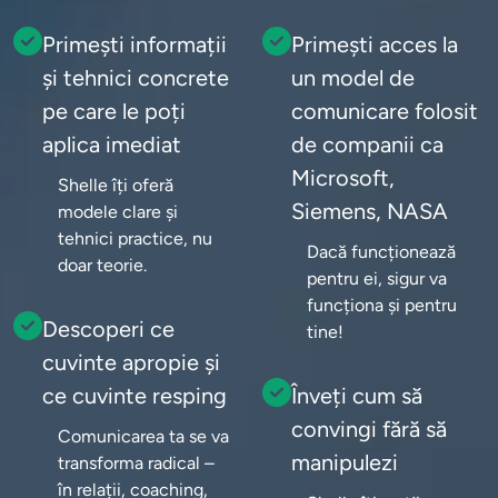
Primești informații
Primești acces la
și tehnici concrete
un model de
pe care le poți
comunicare folosit
aplica imediat
de companii ca
Microsoft,
Shelle îți oferă 
Siemens, NASA
modele clare și 
tehnici practice, nu 
Dacă funcționează 
doar teorie.
pentru ei, sigur va 
funcționa și pentru 
Descoperi ce
tine!
cuvinte apropie și
ce cuvinte resping
Înveți cum să
convingi fără să
Comunicarea ta se va 
manipulezi
transforma radical – 
în relații, coaching, 