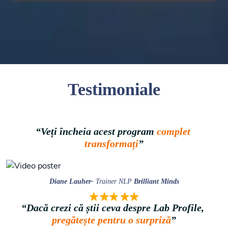
Testimoniale
“Veți încheia acest program 
complet 
transformați
”
Diane Lauher- 
Trainer NLP 
Brilliant Minds
“Dacă crezi că știi ceva despre Lab Profile, 
pregătește pentru o surpriză
”