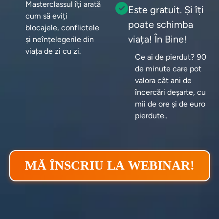
Masterclassul îți arată 
Este gratuit. Și îți
cum să eviți 
poate schimba
blocajele, conflictele 
viața! În Bine!
și neînțelegerile din 
viața de zi cu zi.
Ce ai de pierdut? 90 
de minute care pot 
valora cât ani de 
încercări deșarte, cu 
mii de ore și de euro 
pierdute..
MĂ ÎNSCRIU LA WEBINAR!