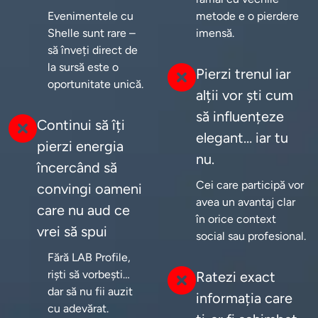
Evenimentele cu 
metode e o pierdere 
Shelle sunt rare – 
imensă.
să înveți direct de 
la sursă este o 
Pierzi trenul iar
oportunitate unică.
alții vor ști cum
să influențeze
Continui să îți
elegant… iar tu
pierzi energia
nu.
încercând să
Cei care participă vor 
convingi oameni
avea un avantaj clar 
care nu aud ce
în orice context 
vrei să spui
social sau profesional.
Fără LAB Profile, 
riști să vorbești… 
Ratezi exact
dar să nu fii auzit 
informația care
cu adevărat.