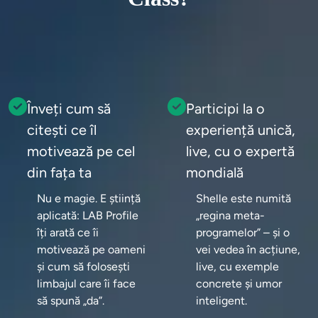
Înveți cum să
Participi la o
citești ce îl
experiență unică,
motivează pe cel
live, cu o expertă
din fața ta
mondială
Nu e magie. E știință 
Shelle este numită 
aplicată: LAB Profile 
„regina meta-
îți arată ce îi 
programelor” – și o 
motivează pe oameni 
vei vedea în acțiune, 
și cum să folosești 
live, cu exemple 
limbajul care îi face 
concrete și umor 
să spună „da”.
inteligent.