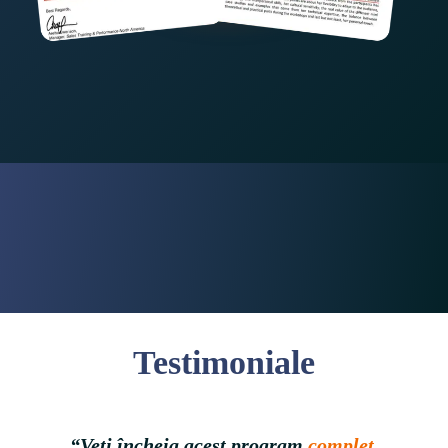
Testimoniale
“Veți încheia acest program 
complet 