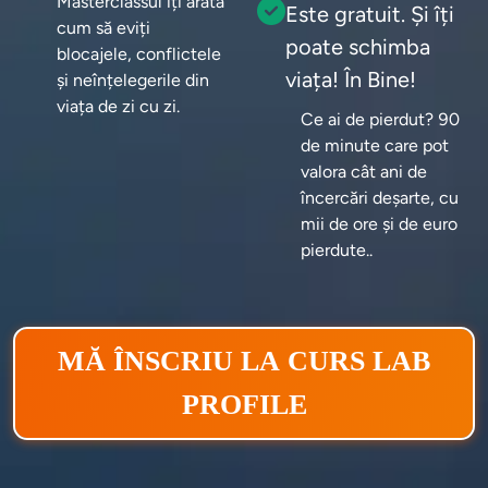
Masterclassul îți arată 
Este gratuit. Și îți
cum să eviți 
poate schimba
blocajele, conflictele 
viața! În Bine!
și neînțelegerile din 
viața de zi cu zi.
Ce ai de pierdut? 90 
de minute care pot 
valora cât ani de 
încercări deșarte, cu 
mii de ore și de euro 
pierdute..
MĂ ÎNSCRIU LA CURS LAB
PROFILE