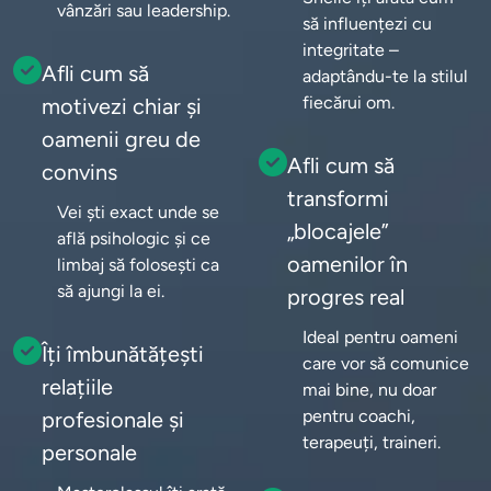
vânzări sau leadership.
să influențezi cu 
integritate – 
Afli cum să
adaptându-te la stilul 
fiecărui om.
motivezi chiar și
oamenii greu de
Afli cum să
convins
transformi
Vei ști exact unde se 
„blocajele”
află psihologic și ce 
oamenilor în
limbaj să folosești ca 
să ajungi la ei.
progres real
Ideal pentru oameni 
Îți îmbunătățești
care vor să comunice 
relațiile
mai bine, nu doar 
pentru coachi, 
profesionale și
terapeuți, traineri.
personale