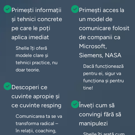
Primești informații
Primești acces la
și tehnici concrete
un model de
pe care le poți
comunicare folosit
aplica imediat
de companii ca
Microsoft,
Shelle îți oferă 
Siemens, NASA
modele clare și 
tehnici practice, nu 
Dacă funcționează 
doar teorie.
pentru ei, sigur va 
funcționa și pentru 
Descoperi ce
tine!
cuvinte apropie și
ce cuvinte resping
Înveți cum să
convingi fără să
Comunicarea ta se va 
manipulezi
transforma radical – 
în relații, coaching, 
Shelle îți arată cum 