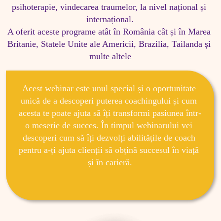
psihoterapie, vindecarea traumelor, la nivel național și 
internațional.

A oferit aceste programe atât în România cât și în Marea 
Britanie, Statele Unite ale Americii, Brazilia, Tailanda și 
multe altele
Acest webinar este unul special și o oportunitate 
unică de a descoperi puterea coachingului și cum 
acesta te poate ajuta să îți transformi pasiunea într-
o meserie de succes. În timpul webinarului vei 
descoperi cum să îți dezvolți abilitățile de coach 
pentru a-ți ajuta clienții să obțină succesul în viață 
și în carieră.