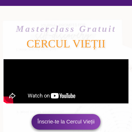
Masterclass Gratuit
CERCUL VIEȚII
Înscrie-te la Cercul Vieții