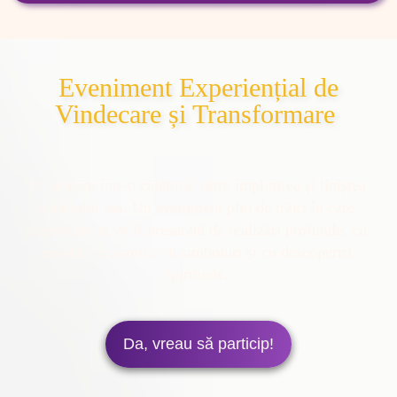
Eveniment Experiențial de
Vindecare și Transformare
Te invităm într-o călătorie către împlinirea și liniștea 
sufletului tău. Un eveniment plin de trăiri în care 
experiența ta va fi presărată de realizări profunde, cu 
emoții, cu simțiri, cu simboluri și cu descoperiri 
Da, vreau să particip!