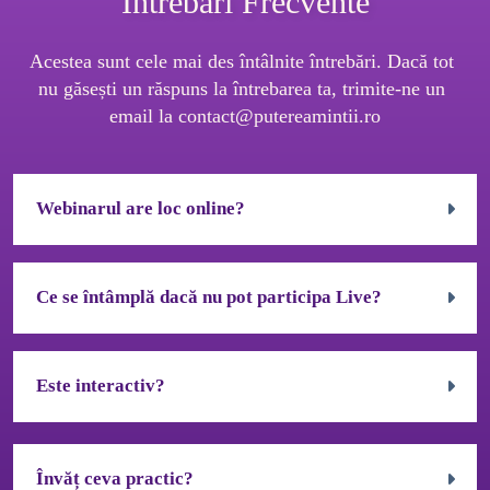
Întrebări Frecvente
Acestea sunt cele mai des întâlnite întrebări. Dacă tot 
nu găsești un răspuns la întrebarea ta, trimite-ne un 
email la 
contact@putereamintii.ro
Webinarul are loc online?
Da. Aceste webinar este LIVE, online, pe internet
Ce se întâmplă dacă nu pot participa Live?
Recomandăm cu toată puterea să participi la webinar ÎN
Este interactiv?
DIRECT.
Așa vei putea adresa întrebări și vei putea participa activ în
Da. Acest program, ca toate cursurile și programele pe care
cadrul evenimentului.
Învăț ceva practic?
le oferim, este unul interactiv. Te indemnăm cu drag să