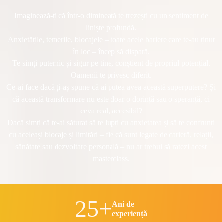
Imaginează-ți că într-o dimineață te trezești cu un sentiment de
liniște profundă.
Anxietățile, temerile, blocajele – toate acele bariere care te-au ținut
în loc – încep să dispară.
Te simți puternic și sigur pe tine, conștient de propriul potențial.
Oamenii te privesc diferit.
Ce-ai face dacă ți-aș spune că ai putea avea această superputere? Și
că această transformare nu este doar o dorință sau o speranță, ci
ceva real, accesibil?
Dacă simți că te-ai săturat să te lupți cu anxietatea și să te confrunți
cu aceleași blocaje și limitări – fie că sunt legate de carieră, relații,
sănătate sau dezvoltare personală – nu ar trebui să ratezi acest
masterclass.
25+
Ani de
experiență