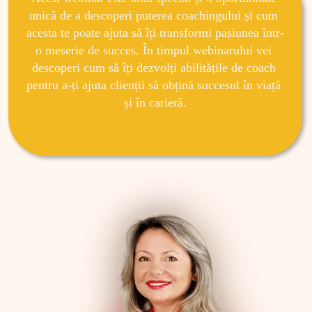
unică de a descoperi puterea coachingului și cum 
acesta te poate ajuta să îți transformi pasiunea într-
o meserie de succes. În timpul webinarului vei 
descoperi cum să îți dezvolți abilitățile de coach 
pentru a-ți ajuta clienții să obțină succesul în viață 
și în carieră.