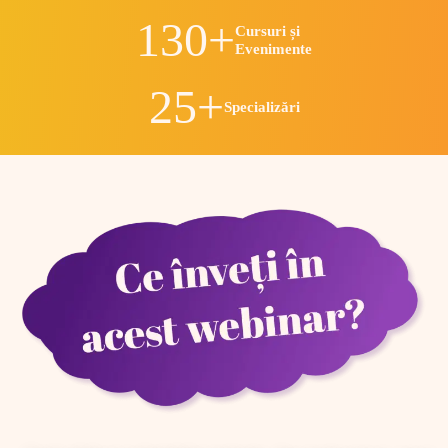
130+
Cursuri și
Evenimente
25+
Specializări