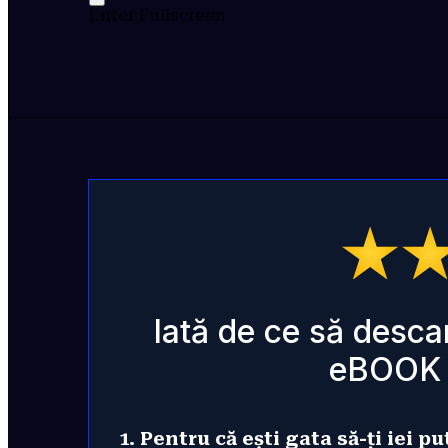
Enter Fullscreen
Iată de ce să descar
eBOOK
1. Pentru că ești gata să-ți iei p