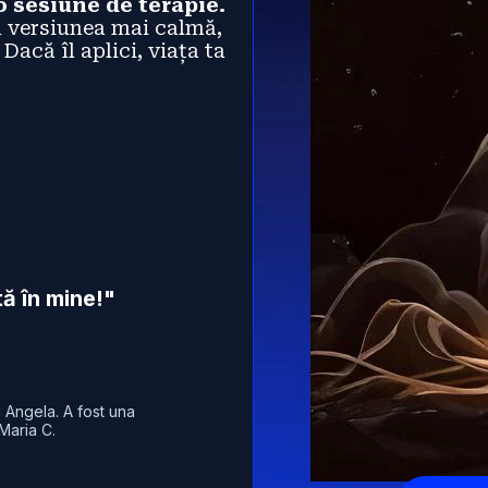
 o sesiune de terapie.
 versiunea mai calmă, 
acă îl aplici, viața ta 
tă în mine!"
 Angela. A fost una 
 Maria C.