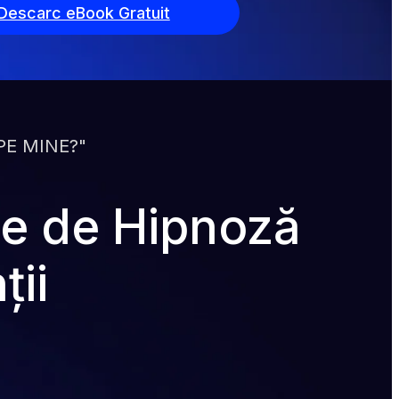
Descarc eBook Gratuit
PE MINE?"
e de Hipnoză 
ții