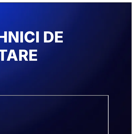
ICI DE  
TARE 