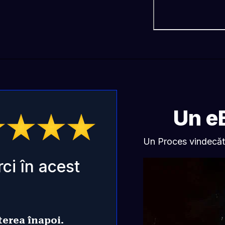
Un e
Un Proces vindecător 
ci în acest 
uterea înapoi.