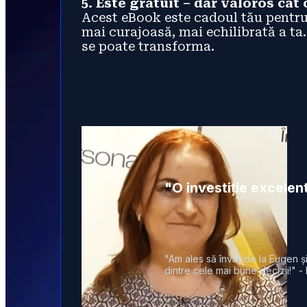
5. Este gratuit – dar valoros cât
Acest eBook este cadoul tău pentru
mai curajoasă, mai echilibrată a ta. D
se poate transforma.
"O investiție excelen
"Am ales să învăț de la Eugen și
dintre cele mai bune decizii!" -