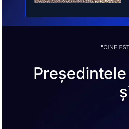
"CINE ES
Președintele
ș