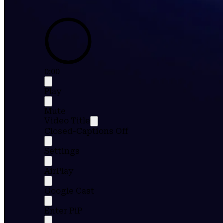
0:00
Play
Mute
Video Title
Closed-Captions Off
Settings
AirPlay
Google Cast
Enter PiP