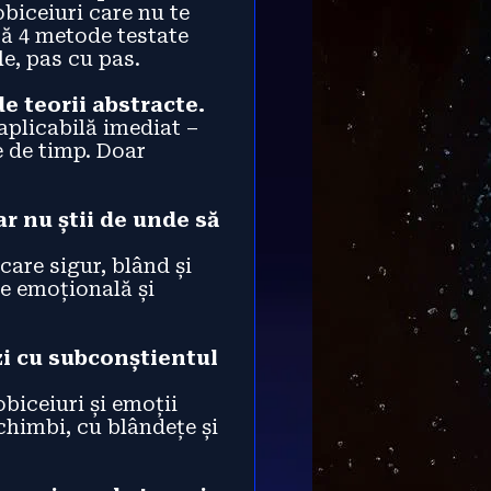
obiceiuri care nu te 
ă 4 metode testate 
le, pas cu pas.
de teorii abstracte.
aplicabilă imediat – 
 de timp. Doar 
ar nu știi de unde să 
are sigur, blând și 
e emoțională și 
ezi cu subconștientul 
biceiuri și emoții 
himbi, cu blândețe și 