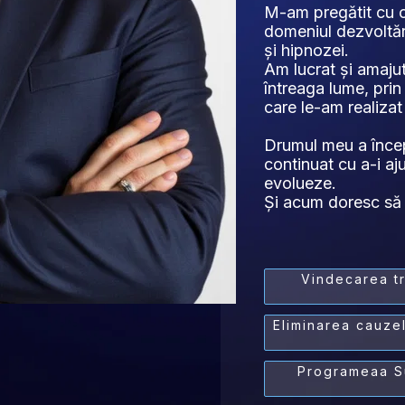
M-am pregătit cu ce
domeniul dezvoltări
și hipnozei.
Am lucrat și amajut
întreaga lume, prin 
care le-am realizat
Drumul meu a încep
continuat cu a-i aju
evolueze. 
Și acum doresc să t
Vindecarea tr
Eliminarea cauzel
Programeaa Su