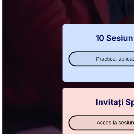
10 Sesiun
Practice, aplica
Invitați S
Acces la sesiun