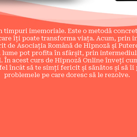
n timpuri imemoriale. Este o metodă concretă,
 care îți poate transforma viața. Acum, prin 
t de Asociația Română de Hipnoză și Puterea 
lume pot profita în sfârșit, prin intermediul 
. În acest curs de Hipnoză Online înveți cum
fel încât să te simți fericit și sănătos și să î
problemele pe care doresc să le rezolve.