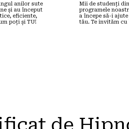
ungul anilor sute 
Mii de studenți di
e și au început 
programele noastre 
ce, eficiente, 
a începe să-i ajute
cum poți și TU!
tău. Te invităm cu
ificat de Hipn