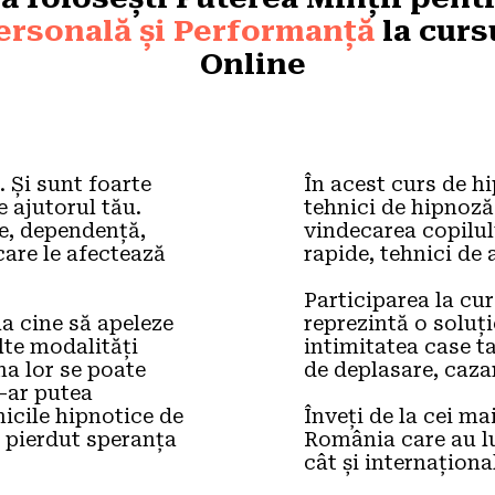
ersonală și Performanță
 la curs
Online
 Și sunt foarte 
În acest curs de h
 ajutorul tău. 
tehnici de hipnoză
e, dependență, 
vindecarea copilului
are le afectează 
rapide, tehnici de 
Participarea la cur
a cine să apeleze 
reprezintă o soluți
te modalități 
intimitatea case tal
a lor se poate 
de deplasare, cazar
-ar putea 
cile hipnotice de 
Înveți de la cei ma
 pierdut speranța 
România care au lu
cât și internațional