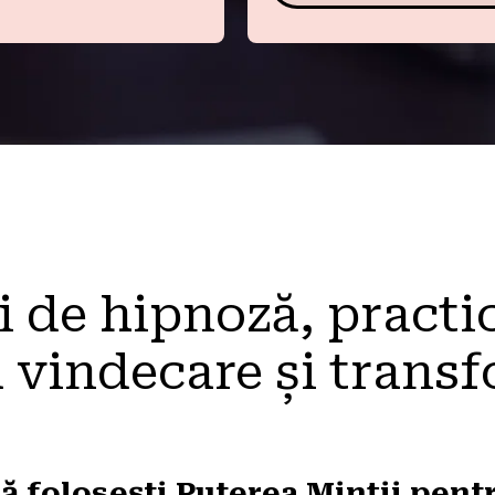
 de hipnoză, practic
 vindecare și trans
ă folosești Puterea Minții pentr