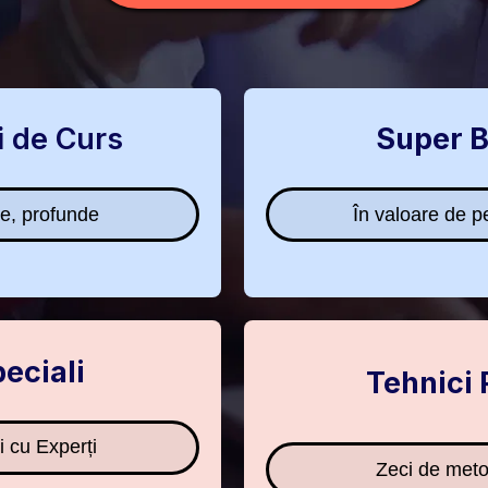
i de Curs
Super 
te, profunde
În valoare de 
peciali
Tehnici 
i cu Experți
Zeci de meto