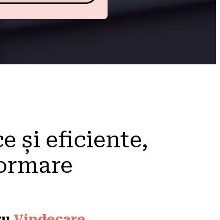
e și eficiente,
formare
u 
Vindecare, 