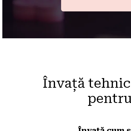
Învață tehnici
pentru
Învață cum s