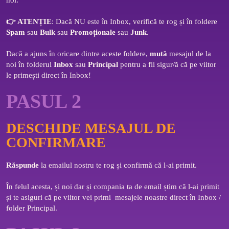
noi. 
👉 
ATENȚIE
: Dacă NU este în Inbox, verifică te rog și în foldere 
Spam
 sau 
Bulk
 sau 
Promoționale
 sau 
Junk
. 
Dacă a ajuns în oricare dintre aceste foldere, 
mută
 mesajul de la 
noi în folderul 
Inbox
 sau 
Principal
 pentru a fii sigur/ă că pe viitor 
le primești direct în Inbox!
PASUL 2
DESCHIDE MESAJUL DE
CONFIRMARE
Răspunde
 la emailul nostru te rog și confirmă că l-ai primit. 
În felul acesta, și noi dar și compania ta de email știm că l-ai primit 
și te asiguri că pe viitor vei primi  mesajele noastre direct în Inbox / 
folder Principal.